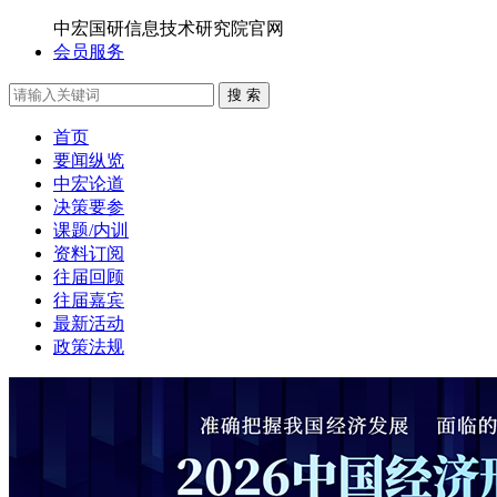
中宏国研信息技术研究院官网
会员服务
搜 索
首页
要闻纵览
中宏论道
决策要参
课题/内训
资料订阅
往届回顾
往届嘉宾
最新活动
政策法规