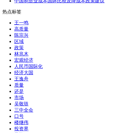
中国制造业成本国际比较及降成本政策建议
热点标签
王一鸣
高质量
陈宗兴
区域
政策
林兆木
宏观经济
人民币国际化
经济大国
王逸舟
质量
还是
市场
吴敬琏
三中全会
口号
楼继伟
投资界