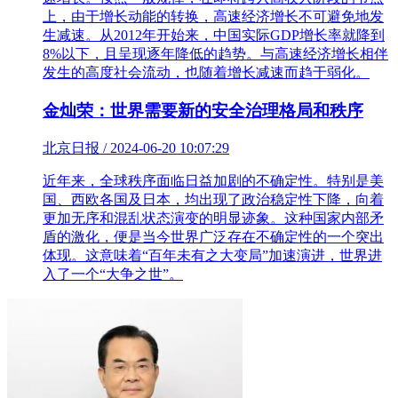
上，由于增长动能的转换，高速经济增长不可避免地发
生减速。从2012年开始来，中国实际GDP增长率就降到
8%以下，且呈现逐年降低的趋势。与高速经济增长相伴
发生的高度社会流动，也随着增长减速而趋于弱化。
金灿荣：世界需要新的安全治理格局和秩序
北京日报 / 2024-06-20 10:07:29
近年来，全球秩序面临日益加剧的不确定性。特别是美
国、西欧各国及日本，均出现了政治稳定性下降，向着
更加无序和混乱状态演变的明显迹象。这种国家内部矛
盾的激化，便是当今世界广泛存在不确定性的一个突出
体现。这意味着“百年未有之大变局”加速演进，世界进
入了一个“大争之世”。