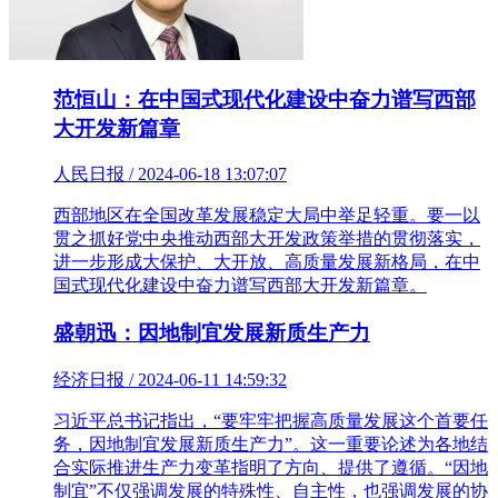
范恒山：在中国式现代化建设中奋力谱写西部
大开发新篇章
人民日报 / 2024-06-18 13:07:07
西部地区在全国改革发展稳定大局中举足轻重。要一以
贯之抓好党中央推动西部大开发政策举措的贯彻落实，
进一步形成大保护、大开放、高质量发展新格局，在中
国式现代化建设中奋力谱写西部大开发新篇章。
盛朝迅：因地制宜发展新质生产力
经济日报 / 2024-06-11 14:59:32
习近平总书记指出，“要牢牢把握高质量发展这个首要任
务，因地制宜发展新质生产力”。这一重要论述为各地结
合实际推进生产力变革指明了方向、提供了遵循。“因地
制宜”不仅强调发展的特殊性、自主性，也强调发展的协