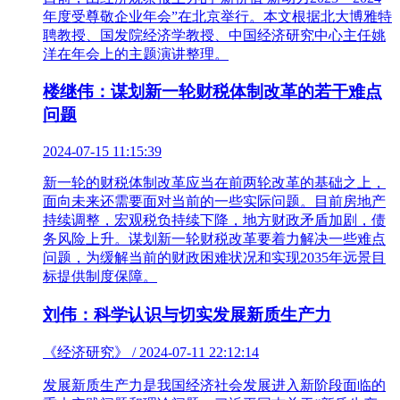
年度受尊敬企业年会”在北京举行。本文根据北大博雅特
聘教授、国发院经济学教授、中国经济研究中心主任姚
洋在年会上的主题演讲整理。
楼继伟：谋划新一轮财税体制改革的若干难点
问题
2024-07-15 11:15:39
新一轮的财税体制改革应当在前两轮改革的基础之上，
面向未来还需要面对当前的一些实际问题。目前房地产
持续调整，宏观税负持续下降，地方财政矛盾加剧，债
务风险上升。谋划新一轮财税改革要着力解决一些难点
问题，为缓解当前的财政困难状况和实现2035年远景目
标提供制度保障。
刘伟：科学认识与切实发展新质生产力
《经济研究》 / 2024-07-11 22:12:14
发展新质生产力是我国经济社会发展进入新阶段面临的