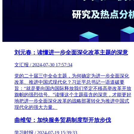
刘元春：读懂进一步全面深化改革主题的深意
文汇报 / 2024-07-30 17:57:34
党的二十届三中全会主题，为何确定为进一步全面深化
改革、推进中国式现代化？习近平总书记一语道破要
旨：“就是要向国内国际释放我们坚定不移高举改革开放
旗帜的强烈信号。”读懂这个主题蕴含的深意，才能更好
地把进一步全面深化改革的战略部署转化为推进中国式
现代化的强大力量。
曲维玺：加快服务贸易制度型开放步伐
学习时报 / 2024-07-19 15:39:33