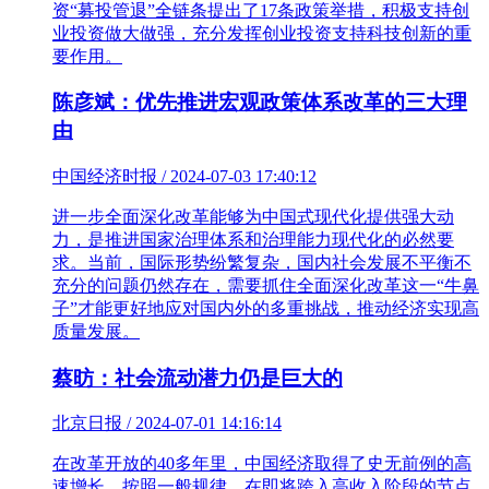
资“募投管退”全链条提出了17条政策举措，积极支持创
业投资做大做强，充分发挥创业投资支持科技创新的重
要作用。
陈彦斌：优先推进宏观政策体系改革的三大理
由
中国经济时报 / 2024-07-03 17:40:12
进一步全面深化改革能够为中国式现代化提供强大动
力，是推进国家治理体系和治理能力现代化的必然要
求。当前，国际形势纷繁复杂，国内社会发展不平衡不
充分的问题仍然存在，需要抓住全面深化改革这一“牛鼻
子”才能更好地应对国内外的多重挑战，推动经济实现高
质量发展。
蔡昉：社会流动潜力仍是巨大的
北京日报 / 2024-07-01 14:16:14
在改革开放的40多年里，中国经济取得了史无前例的高
速增长。按照一般规律，在即将跨入高收入阶段的节点