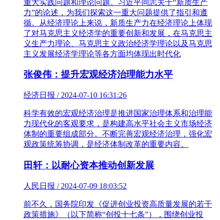
重大实践问题和理论问题。习近平同志关于“新质生产
力”的论述，为我们探索这一重大问题提供了指引和遵
循。从经济理论上来说，新质生产力在经济理论上体现
了对马克思主义经济学的重要创新和发展，在马克思主
义生产力理论、马克思主义政治经济学理论以及马克思
主义发展经济学理论等各方面均体现出时代化
张俊伟：提升宏观经济治理能力水平
经济日报 / 2024-07-10 16:31:26
科学有效的宏观经济治理是推进国家治理体系和治理能
力现代化的客观要求，是构建高水平社会主义市场经济
体制的重要组成部分。不断完善宏观经济治理，强化宏
观政策统筹协调，是经济体制改革的重要内容。
田轩：以耐心资本推动创新发展
人民日报 / 2024-07-09 18:03:52
前不久，国务院印发《促进创业投资高质量发展的若干
政策措施》（以下简称“创投十七条”），围绕创业投