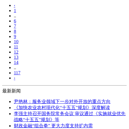
‹
1
..
6
7
8
9
10
11
12
13
14
..
117
›
最新新闻
尹艳林：服务业领域下一步对外开放的重点方向
《加快农业农村现代化“十五五”规划》深度解读
李强主持召开国务院常务会议 审议通过《实施就业优先
战略“十五五”规划》等
财政金融“组合拳” 更大力度支持扩内需