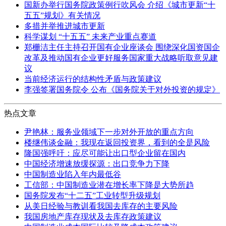
国新办举行国务院政策例行吹风会 介绍《城市更新“十
五五”规划》有关情况
多措并举推进城市更新
科学谋划 “十五五” 未来产业重点赛道
郑栅洁主任主持召开国有企业座谈会 围绕深化国资国企
改革及推动国有企业更好服务国家重大战略听取意见建
议
当前经济运行的结构性矛盾与政策建议
李强签署国务院令 公布《国务院关于对外投资的规定》
热点文章
尹艳林：服务业领域下一步对外开放的重点方向
楼继伟谈金融：我现在返回投资界，看到的全是风险
隆国强呼吁：应尽可能让出口型企业留在国内
中国经济增速放缓探源：出口竞争力下降
中国制造业陷入年内最低谷
工信部：中国制造业潜在增长率下降是大势所趋
国务院发布“十二五”工业转型升级规划
从美日经验与教训看我国去库存的主要风险
我国房地产库存现状及去库存政策建议