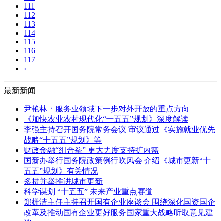
111
112
113
114
115
116
117
›
最新新闻
尹艳林：服务业领域下一步对外开放的重点方向
《加快农业农村现代化“十五五”规划》深度解读
李强主持召开国务院常务会议 审议通过《实施就业优先
战略“十五五”规划》等
财政金融“组合拳” 更大力度支持扩内需
国新办举行国务院政策例行吹风会 介绍《城市更新“十
五五”规划》有关情况
多措并举推进城市更新
科学谋划 “十五五” 未来产业重点赛道
郑栅洁主任主持召开国有企业座谈会 围绕深化国资国企
改革及推动国有企业更好服务国家重大战略听取意见建