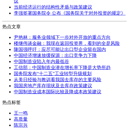
议
当前经济运行的结构性矛盾与政策建议
李强签署国务院令 公布《国务院关于对外投资的规定》
热点文章
尹艳林：服务业领域下一步对外开放的重点方向
楼继伟谈金融：我现在返回投资界，看到的全是风险
隆国强呼吁：应尽可能让出口型企业留在国内
中国经济增速放缓探源：出口竞争力下降
中国制造业陷入年内最低谷
工信部：中国制造业潜在增长率下降是大势所趋
国务院发布“十二五”工业转型升级规划
从美日经验与教训看我国去库存的主要风险
我国房地产库存现状及去库存政策建议
中国制造业成本国际比较及降成本政策建议
热点标签
王一鸣
高质量
陈宗兴