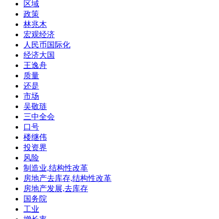
区域
政策
林兆木
宏观经济
人民币国际化
经济大国
王逸舟
质量
还是
市场
吴敬琏
三中全会
口号
楼继伟
投资界
风险
制造业,结构性改革
房地产去库存,结构性改革
房地产发展,去库存
国务院
工业