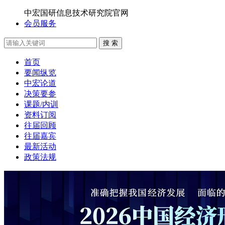
中宏国研信息技术研究院官网
会员服务
搜 索
首页
要闻纵览
中宏论道
决策要参
课题/内训
资料订阅
往届回顾
往届嘉宾
最新活动
政策法规