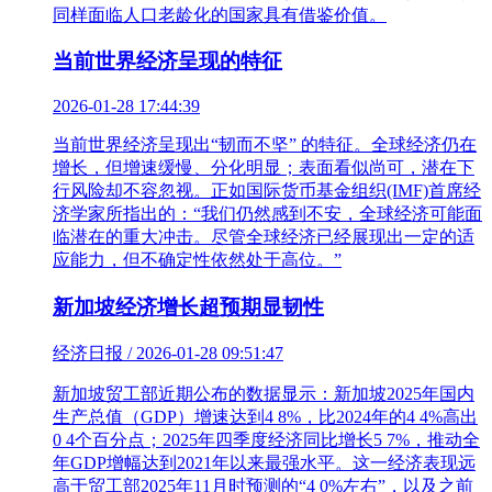
同样面临人口老龄化的国家具有借鉴价值。
当前世界经济呈现的特征
2026-01-28 17:44:39
当前世界经济呈现出“韧而不坚” 的特征。全球经济仍在
增长，但增速缓慢、分化明显；表面看似尚可，潜在下
行风险却不容忽视。正如国际货币基金组织(IMF)首席经
济学家所指出的：“我们仍然感到不安，全球经济可能面
临潜在的重大冲击。尽管全球经济已经展现出一定的适
应能力，但不确定性依然处于高位。”
新加坡经济增长超预期显韧性
经济日报 / 2026-01-28 09:51:47
新加坡贸工部近期公布的数据显示：新加坡2025年国内
生产总值（GDP）增速达到4 8%，比2024年的4 4%高出
0 4个百分点；2025年四季度经济同比增长5 7%，推动全
年GDP增幅达到2021年以来最强水平。这一经济表现远
高于贸工部2025年11月时预测的“4 0%左右”，以及之前