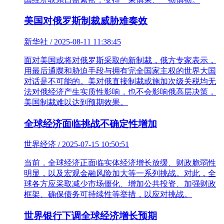
美国对俄罗斯制裁威胁难奏效
新华社 / 2025-08-11 11:38:45
面对美国或将对俄罗斯采取的新制裁，俄方专家表示，
用最后通牒和胁迫手段与拥有完全国家主权的世界大国
对话是不可能的。美对俄直接制裁或施加次级关税均无
法对俄经济产生实质性影响，也不会影响俄高层决策，
美国制裁难以达到预期效果。
全球经济面临挑战不确定性增加
世界经济 / 2025-07-15 10:50:51
当前，全球经济正面临实体经济增长放缓、财政脆弱性
明显，以及宏观金融风险加大等一系列挑战。对此，全
球各方应采取减少市场僵化、增加公共投资、加强财政
框架、确保债务可持续性等举措，以应对挑战。
世界银行下调全球经济增长预期