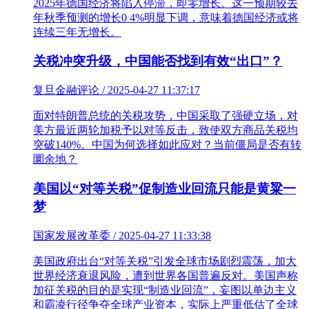
2025年德国经济将陷入停滞，即零增长。这一预期较去
年秋季预测的增长0 4%明显下调，意味着德国经济或将
连续三年无增长。
关税冲突升级，中国能否找到有效“出口”？
复旦金融评论 / 2025-04-27 11:37:17
面对特朗普总统的关税攻势，中国采取了强硬立场，对
美方最近两轮加税予以对等反击，致使双方商品关税均
突破140%。中国为何选择如此应对？当前僵局是否有转
圜余地？
美国以“对等关税”促制造业回流只能是黄粱一
梦
国家发展改革委 / 2025-04-27 11:33:38
美国政府出台“对等关税”引发全球市场剧烈震荡，加大
世界经济衰退风险，遭到世界各国普遍反对。美国声称
加征关税的目的是实现“制造业回流”，妄图以单边主义
和霸凌行径争夺全球产业资本，实际上严重低估了全球