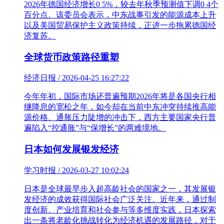
2026年德国经济增长0 5%，较去年秋季预测值下调0 4个
百分点。该委员会表示，中东战事引发的能源成本上升
以及美国贸易保护主义政策持续，正进一步拖累德国经
济复苏。
全球货币政策路径重塑
经济日报 / 2026-04-25 16:27:22
今年年初，国际市场还普遍预期2026年将是各国央行相
继降息的宽松之年，如今却在当前中东冲突持续推高能
源价格、通胀压力陡增的冲击下，西方主要国家央行普
遍陷入“控通胀”与“保增长”的两难境地。
日本如何发展银发经济
学习时报 / 2026-03-27 10:02:24
日本是全球最早步入超高龄社会的国家之一，其发展银
发经济的成效获得国际社会广泛关注。近年来，通过制
度创新、产业培育和社会参与等多维度实践，日本探索
出一条将老龄化挑战转化为经济机遇的发展路径，对于