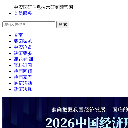
中宏国研信息技术研究院官网
会员服务
搜 索
首页
要闻纵览
中宏论道
决策要参
课题/内训
资料订阅
往届回顾
往届嘉宾
最新活动
政策法规