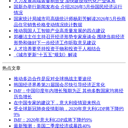
大力发展高端装备制造业 加快建设现代化产业体系
国新办举行新闻发布会 介绍2026年5月份国民经济运行
情况
国家统计局城市司高级统计师杨彩芳解读2026年5月份商
品住宅销售价格变动情况统计数据
推动我国人工智能产业高质量发展的四点建议
郑栅洁主任主持召开经济形势专家座谈会 围绕当前经济
形势和做好下一步经济工作听取意见建议
人才培养要坚持投资于物和投资于人相结合
《城市更新“十五五”规划》解读
热点文章
推动多边合作是应对全球挑战主要途径
韩国经济界希第21届国会尽快引导经济正常化
IMF：中国印度年内增长预期为正 其他多数国家均将经
历负增长
在中国专家的建议下，意大利疫情迎来拐点
受全球新冠肺炎疫情影响，2020年意大利GDP将下降约
9%
IMF：2020年意大利GDP或将下降约9%
最新预测：美国二季度经济或暴跌40%