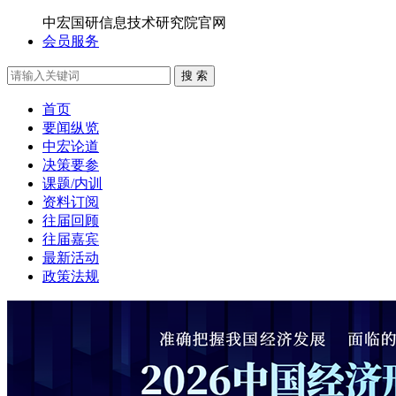
中宏国研信息技术研究院官网
会员服务
搜 索
首页
要闻纵览
中宏论道
决策要参
课题/内训
资料订阅
往届回顾
往届嘉宾
最新活动
政策法规