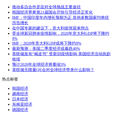
推动多边合作是应对全球挑战主要途径
韩国经济界希第21届国会尽快引导经济正常化
IMF：中国印度年内增长预期为正 其他多数国家均将经
历负增长
在中国专家的建议下，意大利疫情迎来拐点
受全球新冠肺炎疫情影响，2020年意大利GDP将下降约
9%
IMF：2020年意大利GDP或将下降约9%
最新预测：美国二季度经济或暴跌40%
美联储发布“褐皮书” 受新冠疫情影响 美国经济活动急剧
收缩
预计2020年全球经济将萎缩3%
美联储无限量QE会对全球经济带来什么影响？
热点标签
韩国经济
越南经济
日本经济
东南亚经济
德国经济