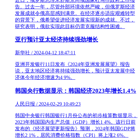
近日，俄罗斯总理米舒斯京向俄国家杜马作政府工作报
告。过去一年，尽管外部环境依然严峻，但俄罗斯经济
发展成就令俄高层感到满意。在经济逐步适应艰难转型
的背景下，俄希望促进经济发展实现新的成就。不过，
研究表明，俄欲实现此目标仍需克服结构性困难。
亚行预计亚太经济持续强劲增长
新华社 / 2024-04-12 18:47:11
亚洲开发银行11日发布《2024年亚洲发展展望》报告
说，亚太地区经济将持续强劲增长，预计亚太发展中经
济体今年经济增速为4 9%。
韩国央行数据显示：韩国经济2023年增长1.4%
人民日报 / 2024-02-29 10:49:23
韩国中央银行韩国银行1月份公布的初步核算数据显示，
2023年韩国国内生产总值（GDP）增长1 4%。该行日前
发布的《经济展望更新报告》预测，2024年韩国GDP将
增长2 1%，居民消费价格指数（CPI）将上涨2 6%。