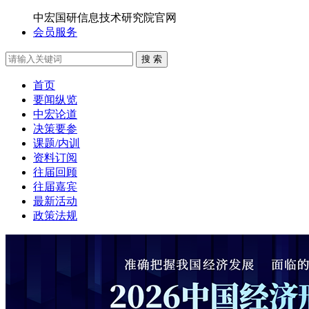
中宏国研信息技术研究院官网
会员服务
搜 索
首页
要闻纵览
中宏论道
决策要参
课题/内训
资料订阅
往届回顾
往届嘉宾
最新活动
政策法规