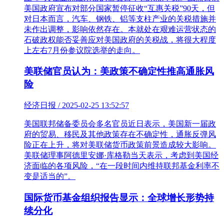
美国政府宣布对部分国家暂停征收“互惠关税”90天，但
对日本而言，汽车、钢铁、铝等支柱产业的关税措施并
未作出调整，影响依然存在。本就处在艰难运营状态的
石破政权能否妥善应对美国政府的关税战，将很大程度
上左右7月份参议院选举的走向。
美联储官员认为：美政策不确定性推高通胀风
险
经济日报 / 2025-02-25 13:52:57
美国联邦储备委员会多名官员近日表示，美国新一届政
府的贸易、移民及其他政策存在不确定性，通胀反弹风
险正在上升，将对美联储货币政策前景造成较大影响。
美联储理事阿德里安娜·库格勒当天表示，考虑到美国经
济面临的各项风险，“在一段时间内维持联邦基金利率不
变是适当的”。
国际货币基金组织报告显示：全球增长形势持
续分化