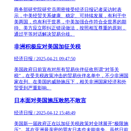
商务部研究院研究员周密接受经济日报记者采访时表
示，中美经贸关系健康、稳定、可持续发展，有利于中
美两国，也有利于世界，中美加强合作符合全世界的期
待。美方应立即纠正错误做法，按照相互尊重的原则，
通过平等对话解决贸易分歧。
非洲积极应对美国加征关税
经济日报 / 2025-04-21 09:47:50
美国政府日前宣布对所有贸易伙伴征收所谓“对等关
税”，在受关税政策冲击的贸易伙伴名单中，不少非洲国
家在列。在美国的威胁施压下，相关非洲国家经济和外
贸受到严重影响。
日本面对美国施压敢怒不敢言
经济日报 / 2025-04-12 15:48:49
美国新一届政府正在以加征关税政策对全球展开“极限施
压”。其在亚洲最亲密的盟友日本也未能幸免。虽然日前