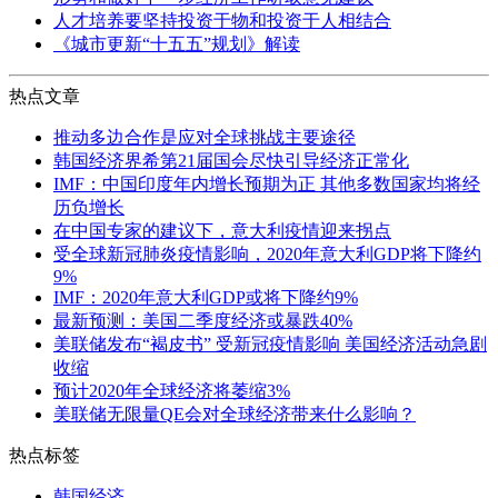
人才培养要坚持投资于物和投资于人相结合
《城市更新“十五五”规划》解读
热点文章
推动多边合作是应对全球挑战主要途径
韩国经济界希第21届国会尽快引导经济正常化
IMF：中国印度年内增长预期为正 其他多数国家均将经
历负增长
在中国专家的建议下，意大利疫情迎来拐点
受全球新冠肺炎疫情影响，2020年意大利GDP将下降约
9%
IMF：2020年意大利GDP或将下降约9%
最新预测：美国二季度经济或暴跌40%
美联储发布“褐皮书” 受新冠疫情影响 美国经济活动急剧
收缩
预计2020年全球经济将萎缩3%
美联储无限量QE会对全球经济带来什么影响？
热点标签
韩国经济