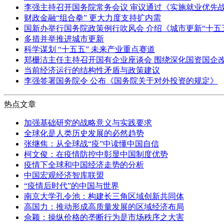
李强主持召开国务院常务会议 审议通过《实施就业优先战
财政金融“组合拳” 更大力度支持扩内需
国新办举行国务院政策例行吹风会 介绍《城市更新“十五
多措并举推进城市更新
科学谋划 “十五五” 未来产业重点赛道
郑栅洁主任主持召开国有企业座谈会 围绕深化国资国企
当前经济运行的结构性矛盾与政策建议
李强签署国务院令 公布《国务院关于对外投资的规定》
热点文章
加强基础研究的战略意义与实践要求
全球化是人类历史发展的必然趋势
张继焦：从全球战“疫”中读懂中国自信
柯文俊：在疫情防控中彰显中国制度优势
疫情下全球和中国经济走势的分析
中国宏观经济智库联盟
“疫情后时代”的中国与世界
南京大学孔令池：构建长三角区域创新共同体
高国力：推动形成高质量发展的区域经济布局
佘颖：操纵价格的垄断行为是市场秩序之大害