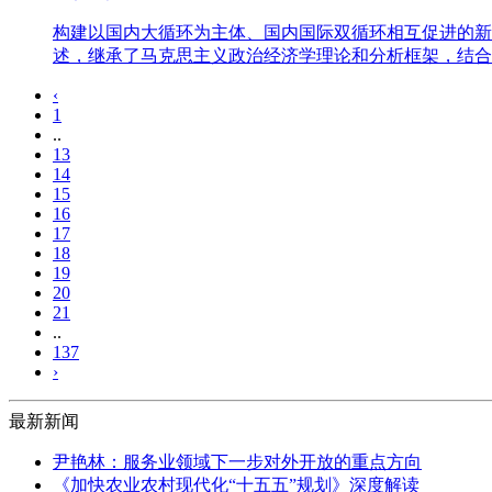
构建以国内大循环为主体、国内国际双循环相互促进的新
述，继承了马克思主义政治经济学理论和分析框架，结合
‹
1
..
13
14
15
16
17
18
19
20
21
..
137
›
最新新闻
尹艳林：服务业领域下一步对外开放的重点方向
《加快农业农村现代化“十五五”规划》深度解读