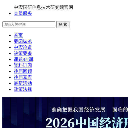
中宏国研信息技术研究院官网
会员服务
搜 索
首页
要闻纵览
中宏论道
决策要参
课题/内训
资料订阅
往届回顾
往届嘉宾
最新活动
政策法规