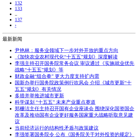
132
133
..
137
›
最新新闻
尹艳林：服务业领域下一步对外开放的重点方向
《加快农业农村现代化“十五五”规划》深度解读
李强主持召开国务院常务会议 审议通过《实施就业优先
战略“十五五”规划》等
财政金融“组合拳” 更大力度支持扩内需
国新办举行国务院政策例行吹风会 介绍《城市更新“十
五五”规划》有关情况
多措并举推进城市更新
科学谋划 “十五五” 未来产业重点赛道
郑栅洁主任主持召开国有企业座谈会 围绕深化国资国企
改革及推动国有企业更好服务国家重大战略听取意见建
议
当前经济运行的结构性矛盾与政策建议
李强签署国务院令 公布《国务院关于对外投资的规定》