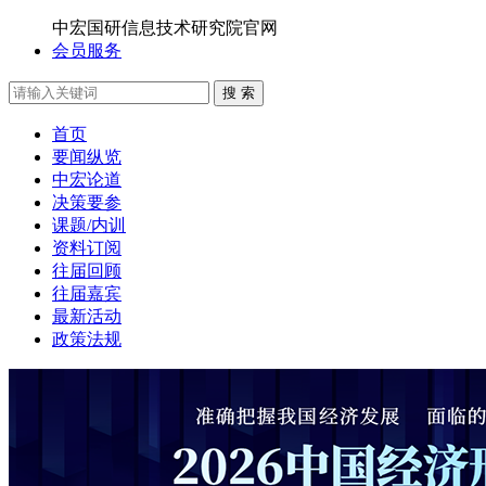
中宏国研信息技术研究院官网
会员服务
搜 索
首页
要闻纵览
中宏论道
决策要参
课题/内训
资料订阅
往届回顾
往届嘉宾
最新活动
政策法规