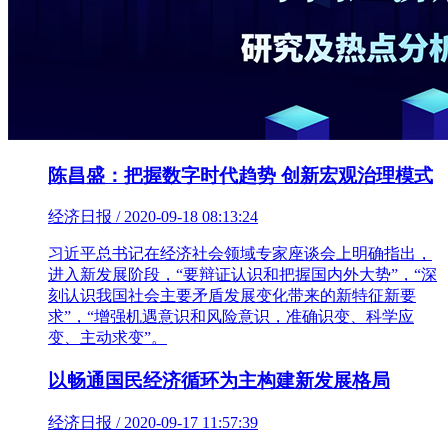
陈昌盛：把握数字时代趋势 创新宏观治理模式
经济日报 / 2020-09-18 08:13:24
习近平总书记在经济社会领域专家座谈会上明确指出，
进入新发展阶段，“要辩证认识和把握国内外大势”，“深
刻认识我国社会主要矛盾发展变化带来的新特征新要
求”，“增强机遇意识和风险意识，准确识变、科学应
变、主动求变”。
以畅通国民经济循环为主构建新发展格局
经济日报 / 2020-09-17 11:57:39