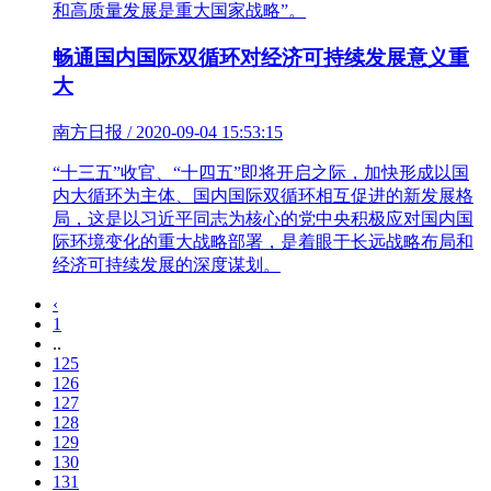
和高质量发展是重大国家战略”。
畅通国内国际双循环对经济可持续发展意义重
大
南方日报 / 2020-09-04 15:53:15
“十三五”收官、“十四五”即将开启之际，加快形成以国
内大循环为主体、国内国际双循环相互促进的新发展格
局，这是以习近平同志为核心的党中央积极应对国内国
际环境变化的重大战略部署，是着眼于长远战略布局和
经济可持续发展的深度谋划。
‹
1
..
125
126
127
128
129
130
131