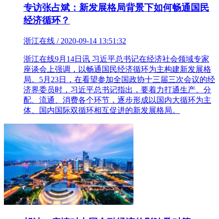
专访张占斌：新发展格局背景下如何畅通国民
经济循环？
浙江在线 / 2020-09-14 13:51:32
浙江在线9月14日讯 习近平总书记在经济社会领域专家
座谈会上强调，以畅通国民经济循环为主构建新发展格
局。5月23日，在看望参加全国政协十三届三次会议的经
济界委员时，习近平总书记指出，要着力打通生产、分
配、流通、消费各个环节，逐步形成以国内大循环为主
体、国内国际双循环相互促进的新发展格局。