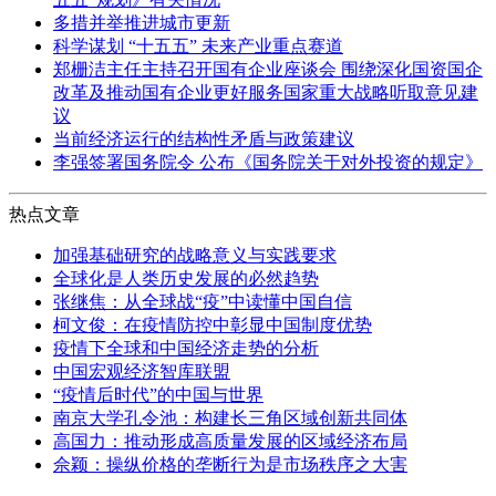
多措并举推进城市更新
科学谋划 “十五五” 未来产业重点赛道
郑栅洁主任主持召开国有企业座谈会 围绕深化国资国企
改革及推动国有企业更好服务国家重大战略听取意见建
议
当前经济运行的结构性矛盾与政策建议
李强签署国务院令 公布《国务院关于对外投资的规定》
热点文章
加强基础研究的战略意义与实践要求
全球化是人类历史发展的必然趋势
张继焦：从全球战“疫”中读懂中国自信
柯文俊：在疫情防控中彰显中国制度优势
疫情下全球和中国经济走势的分析
中国宏观经济智库联盟
“疫情后时代”的中国与世界
南京大学孔令池：构建长三角区域创新共同体
高国力：推动形成高质量发展的区域经济布局
佘颖：操纵价格的垄断行为是市场秩序之大害