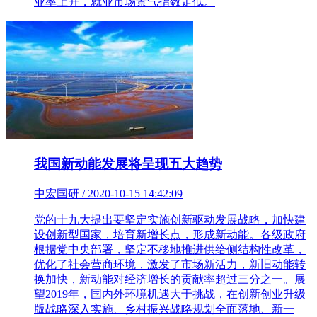
业率上升，就业市场景气指数走低。
我国新动能发展将呈现五大趋势
中宏国研 / 2020-10-15 14:42:09
党的十九大提出要坚定实施创新驱动发展战略，加快建
设创新型国家，培育新增长点，形成新动能。各级政府
根据党中央部署，坚定不移地推进供给侧结构性改革，
优化了社会营商环境，激发了市场新活力，新旧动能转
换加快，新动能对经济增长的贡献率超过三分之一。展
望2019年，国内外环境机遇大于挑战，在创新创业升级
版战略深入实施、乡村振兴战略规划全面落地、新一