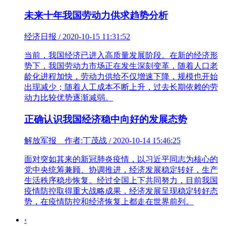
未来十年我国劳动力供求趋势分析
经济日报 / 2020-10-15 11:31:52
当前，我国经济已进入高质量发展阶段。在新的经济形
势下，我国劳动力市场正在发生深刻变革，随着人口老
龄化进程加快，劳动力供给不仅增速下降，规模也开始
出现减少；随着人工成本不断上升，过去长期依赖的劳
动力比较优势逐渐减弱。
正确认识我国经济稳中向好的发展态势
解放军报 作者:丁茂战 / 2020-10-14 15:46:25
面对突如其来的新冠肺炎疫情，以习近平同志为核心的
党中央统筹兼顾、协调推进，经济发展稳定转好，生产
生活秩序稳步恢复。经过全国上下共同努力，目前我国
疫情防控取得重大战略成果，经济发展呈现稳定转好态
势，在疫情防控和经济恢复上都走在世界前列。
‹