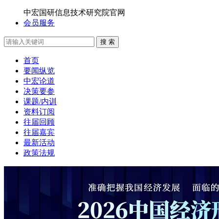
中宏国研信息技术研究院官网
会员服务
搜 索
首页
要闻纵览
中宏论道
决策要参
课题/内训
资料订阅
往届回顾
往届嘉宾
最新活动
政策法规