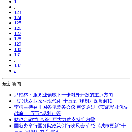
1
..
123
124
125
126
127
128
129
130
131
..
137
›
最新新闻
尹艳林：服务业领域下一步对外开放的重点方向
《加快农业农村现代化“十五五”规划》深度解读
李强主持召开国务院常务会议 审议通过《实施就业优先
战略“十五五”规划》等
财政金融“组合拳” 更大力度支持扩内需
国新办举行国务院政策例行吹风会 介绍《城市更新“十
五五”规划》有关情况