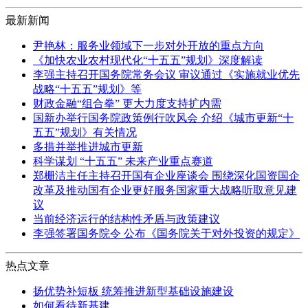
最新新闻
尹艳林：服务业领域下一步对外开放的重点方向
《加快农业农村现代化“十五五”规划》深度解读
李强主持召开国务院常务会议 审议通过《实施就业优先
战略“十五五”规划》等
财政金融“组合拳” 更大力度支持扩内需
国新办举行国务院政策例行吹风会 介绍《城市更新“十
五五”规划》有关情况
多措并举推进城市更新
科学谋划 “十五五” 未来产业重点赛道
郑栅洁主任主持召开国有企业座谈会 围绕深化国资国企
改革及推动国有企业更好服务国家重大战略听取意见建
议
当前经济运行的结构性矛盾与政策建议
李强签署国务院令 公布《国务院关于对外投资的规定》
热点文章
扬优势补短板 统筹推进新型基础设施建设
如何看待新基建