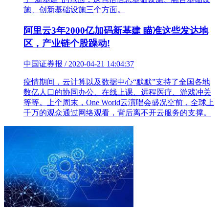
施、创新基础设施三个方面。
阿里云3年2000亿加码新基建 瞄准这些发达地
区，产业链个股躁动!
中国证券报 / 2020-04-21 14:04:37
疫情期间，云计算以及数据中心“默默”支持了全国各地
数亿人口的协同办公、在线上课、远程医疗、游戏冲关
等等。上个周末，One World云演唱会盛况空前，全球上
千万的观众通过网络观看，背后离不开云服务的支撑。