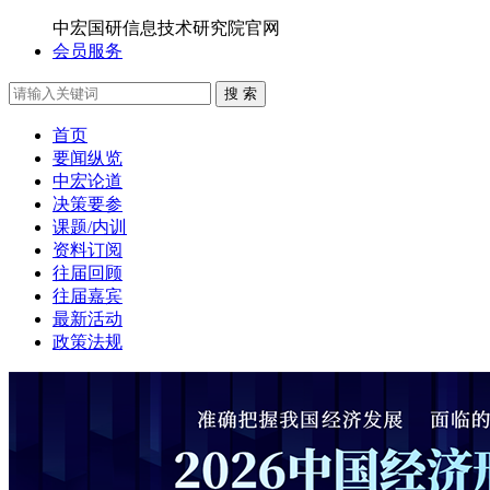
中宏国研信息技术研究院官网
会员服务
搜 索
首页
要闻纵览
中宏论道
决策要参
课题/内训
资料订阅
往届回顾
往届嘉宾
最新活动
政策法规