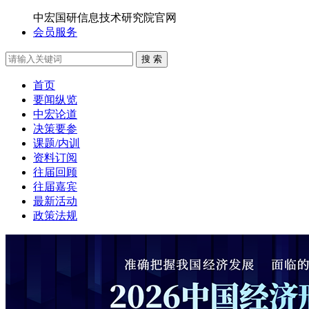
中宏国研信息技术研究院官网
会员服务
搜 索
首页
要闻纵览
中宏论道
决策要参
课题/内训
资料订阅
往届回顾
往届嘉宾
最新活动
政策法规