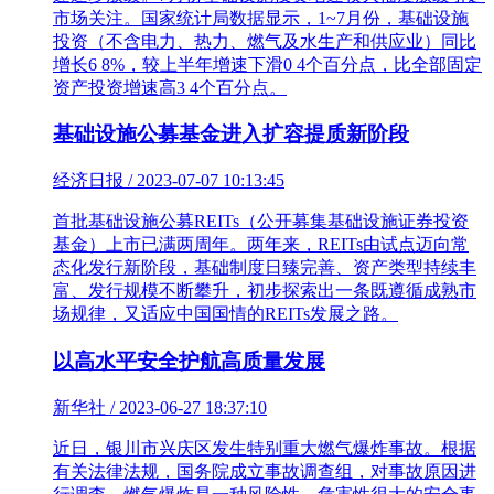
市场关注。国家统计局数据显示，1~7月份，基础设施
投资（不含电力、热力、燃气及水生产和供应业）同比
增长6 8%，较上半年增速下滑0 4个百分点，比全部固定
资产投资增速高3 4个百分点。
基础设施公募基金进入扩容提质新阶段
经济日报 / 2023-07-07 10:13:45
首批基础设施公募REITs（公开募集基础设施证券投资
基金）上市已满两周年。两年来，REITs由试点迈向常
态化发行新阶段，基础制度日臻完善、资产类型持续丰
富、发行规模不断攀升，初步探索出一条既遵循成熟市
场规律，又适应中国国情的REITs发展之路。
以高水平安全护航高质量发展
新华社 / 2023-06-27 18:37:10
近日，银川市兴庆区发生特别重大燃气爆炸事故。根据
有关法律法规，国务院成立事故调查组，对事故原因进