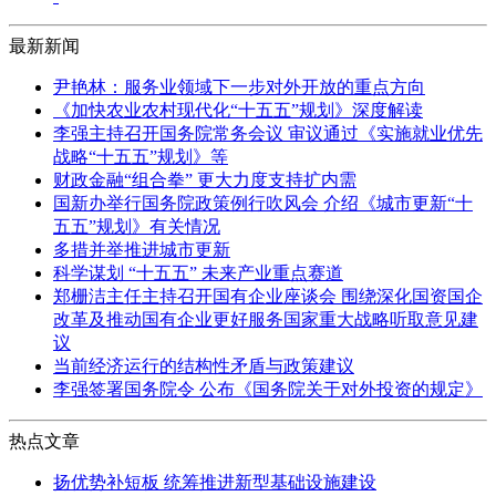
最新新闻
尹艳林：服务业领域下一步对外开放的重点方向
《加快农业农村现代化“十五五”规划》深度解读
李强主持召开国务院常务会议 审议通过《实施就业优先
战略“十五五”规划》等
财政金融“组合拳” 更大力度支持扩内需
国新办举行国务院政策例行吹风会 介绍《城市更新“十
五五”规划》有关情况
多措并举推进城市更新
科学谋划 “十五五” 未来产业重点赛道
郑栅洁主任主持召开国有企业座谈会 围绕深化国资国企
改革及推动国有企业更好服务国家重大战略听取意见建
议
当前经济运行的结构性矛盾与政策建议
李强签署国务院令 公布《国务院关于对外投资的规定》
热点文章
扬优势补短板 统筹推进新型基础设施建设