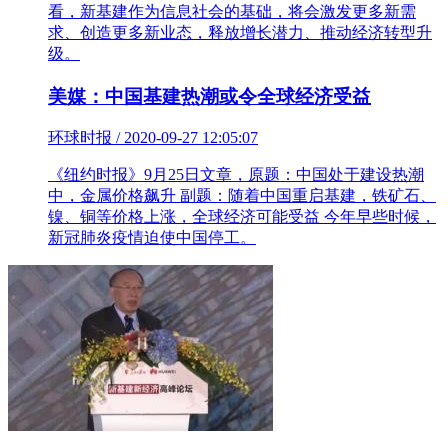
看，新基建作为信息社会的基础，将会激发更多新需
求、创造更多新业态，释放增长潜力、推动经济转型升
级。
美媒：中国基建热潮或令全球经济受益
环球时报 / 2020-09-27 12:05:07
《纽约时报》9月25日文章，原题：中国处于建设热潮
中，金属价格飙升 副题：随着中国重启基建，铁矿石、
镍、铜等价格上涨，全球经济可能受益 今年早些时候，
新冠肺炎疫情迫使中国停工。