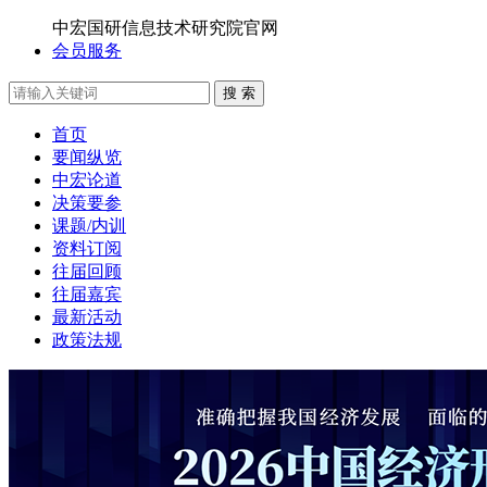
中宏国研信息技术研究院官网
会员服务
搜 索
首页
要闻纵览
中宏论道
决策要参
课题/内训
资料订阅
往届回顾
往届嘉宾
最新活动
政策法规