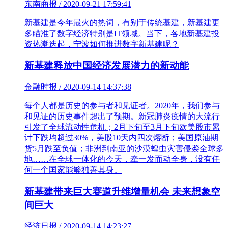
东南商报 / 2020-09-21 17:59:41
新基建是今年最火的热词，有别于传统基建，新基建更
多瞄准了数字经济特别是IT领域。当下，各地新基建投
资热潮迭起，宁波如何推进数字新基建呢？
新基建释放中国经济发展潜力的新动能
金融时报 / 2020-09-14 14:37:38
每个人都是历史的参与者和见证者。2020年，我们参与
和见证的历史事件超出了预期。新冠肺炎疫情的大流行
引发了全球流动性危机；2月下旬至3月下旬欧美股市累
计下跌均超过30%，美股10天内四次熔断；美国原油期
货5月跌至负值；非洲到南亚的沙漠蝗虫灾害侵袭全球多
地……在全球一体化的今天，牵一发而动全身，没有任
何一个国家能够独善其身。
新基建带来巨大赛道升维增量机会 未来想象空
间巨大
经济日报 / 2020-09-14 14:23:27