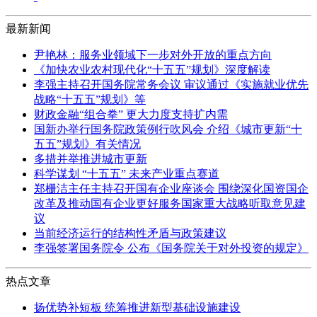
最新新闻
尹艳林：服务业领域下一步对外开放的重点方向
《加快农业农村现代化“十五五”规划》深度解读
李强主持召开国务院常务会议 审议通过《实施就业优先
战略“十五五”规划》等
财政金融“组合拳” 更大力度支持扩内需
国新办举行国务院政策例行吹风会 介绍《城市更新“十
五五”规划》有关情况
多措并举推进城市更新
科学谋划 “十五五” 未来产业重点赛道
郑栅洁主任主持召开国有企业座谈会 围绕深化国资国企
改革及推动国有企业更好服务国家重大战略听取意见建
议
当前经济运行的结构性矛盾与政策建议
李强签署国务院令 公布《国务院关于对外投资的规定》
热点文章
扬优势补短板 统筹推进新型基础设施建设