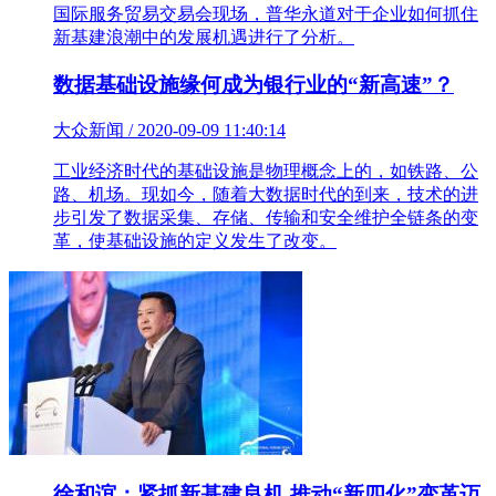
国际服务贸易交易会现场，普华永道对于企业如何抓住
新基建浪潮中的发展机遇进行了分析。
数据基础设施缘何成为银行业的“新高速”？
大众新闻 / 2020-09-09 11:40:14
工业经济时代的基础设施是物理概念上的，如铁路、公
路、机场。现如今，随着大数据时代的到来，技术的进
步引发了数据采集、存储、传输和安全维护全链条的变
革，使基础设施的定义发生了改变。
徐和谊：紧抓新基建良机 推动“新四化”变革迈