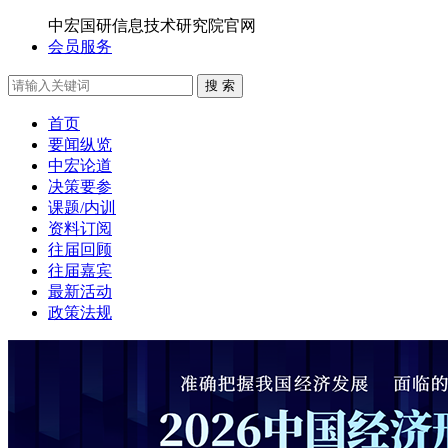
中宏国研信息技术研究院官网
会员服务
搜 索
首页
要闻纵览
中宏论道
决策要参
课题/内训
资料订阅
往届回顾
往届嘉宾
最新活动
政策法规