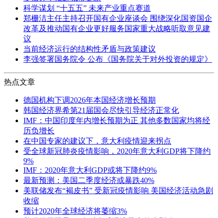
科学谋划 “十五五” 未来产业重点赛道
郑栅洁主任主持召开国有企业座谈会 围绕深化国资国企
改革及推动国有企业更好服务国家重大战略听取意见建
议
当前经济运行的结构性矛盾与政策建议
李强签署国务院令 公布《国务院关于对外投资的规定》
热点文章
德国机构下调2026年本国经济增长预期
韩国经济界希第21届国会尽快引导经济正常化
IMF：中国印度年内增长预期为正 其他多数国家均将经
历负增长
在中国专家的建议下，意大利疫情迎来拐点
受全球新冠肺炎疫情影响，2020年意大利GDP将下降约
9%
IMF：2020年意大利GDP或将下降约9%
最新预测：美国二季度经济或暴跌40%
美联储发布“褐皮书” 受新冠疫情影响 美国经济活动急剧
收缩
预计2020年全球经济将萎缩3%