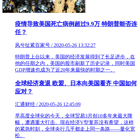
疫情导致美国死亡病例超过9.9万 特朗普能否连
任？
风兮扯紧百家号 / 2020-05-26 13:32:27
特朗普上台以来，美国的经济发展得到了长足进步，在
他的任期之内，美国的股市刷新了历史记录，同时美国
GDP增速也成为了近20年来最快的时期之一。
全球经济衰退 欧盟、日本向美国看齐 中国如何
应对？
汇通财经 / 2020-05-26 12:45:09
早高度全球化的今天，全球贸易3月创10多年来最大降
幅，遭遇重大打击。现在经济V型复苏没有希望，这样
的紧急时刻，全球央行几乎都走上同一条路——量化宽
松。