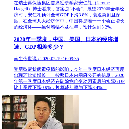
在瑞士再保险集团首席经济学家安仁礼（Jerome
Haegeli）博士看来，答案是“不会”。展望2020年全年经
济时，安仁礼预计全球GDP下滑3 8%，衰退急剧且深
度。在全球几大经济体中，中国将是唯一一个会正增长
的经济体——虽然增幅不及往年，预计达到3 2%。
2020年一季度，中国、美国、日本的经济增
速、GDP相差多少？
南生今世说 / 2020-05-19 16:09:35
受新型冠状病毒疫情的影响，今年一季度日本经济再度
出现环比负增长——按照日本内阁府公开的信息，2020
年第一季度日本经济在剔除物价变动因素后的实际GDP
比上季度下降0 9%，换算成年率为下降3 4%。