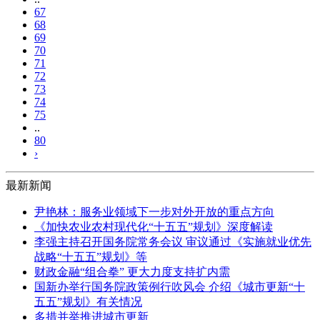
67
68
69
70
71
72
73
74
75
..
80
›
最新新闻
尹艳林：服务业领域下一步对外开放的重点方向
《加快农业农村现代化“十五五”规划》深度解读
李强主持召开国务院常务会议 审议通过《实施就业优先
战略“十五五”规划》等
财政金融“组合拳” 更大力度支持扩内需
国新办举行国务院政策例行吹风会 介绍《城市更新“十
五五”规划》有关情况
多措并举推进城市更新