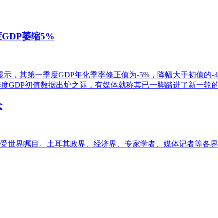
GDP萎缩5%
，其第一季度GDP年化季率修正值为-5%，降幅大于初值的-4 
一季度GDP初值数据出炉之际，有媒体就称其已一脚踏进了新一轮
念
受世界瞩目。土耳其政界、经济界、专家学者、媒体记者等各界