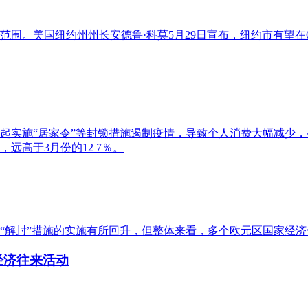
围。美国纽约州州长安德鲁·科莫5月29日宣布，纽约市有望在6
起实施“居家令”等封锁措施遏制疫情，导致个人消费大幅减少，4月
远高于3月份的12 7％。
“解封”措施的实施有所回升，但整体来看，多个欧元区国家经
经济往来活动