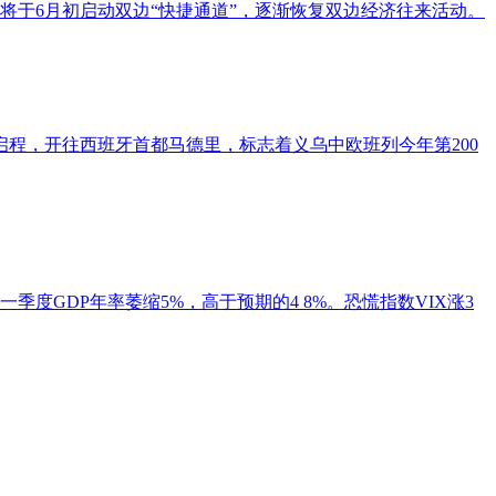
于6月初启动双边“快捷通道”，逐渐恢复双边经济往来活动。
站启程，开往西班牙首都马德里，标志着义乌中欧班列今年第200
季度GDP年率萎缩5%，高于预期的4 8%。恐慌指数VIX涨3