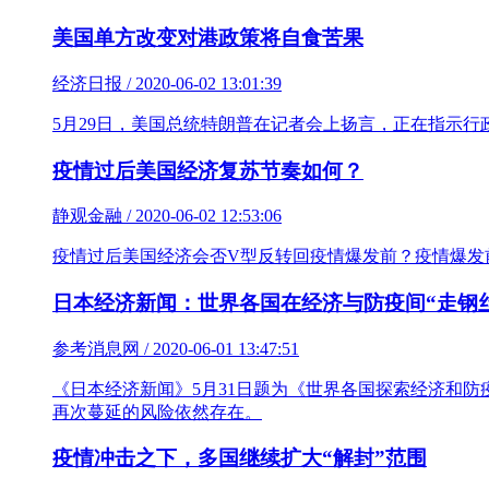
美国单方改变对港政策将自食苦果
经济日报 / 2020-06-02 13:01:39
5月29日，美国总统特朗普在记者会上扬言，正在指示
疫情过后美国经济复苏节奏如何？
静观金融 / 2020-06-02 12:53:06
疫情过后美国经济会否V型反转回疫情爆发前？疫情爆发
日本经济新闻：世界各国在经济与防疫间“走钢
参考消息网 / 2020-06-01 13:47:51
《日本经济新闻》5月31日题为《世界各国探索经济和
再次蔓延的风险依然存在。
疫情冲击之下，多国继续扩大“解封”范围