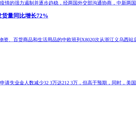
疫情的强力遏制并逐步趋稳，经两国外交部沟通协商，中新两国将
发货量同比增长72%
防疫物资、百货商品和生活用品的中欧班列X8020次从浙江义乌西
业金人数减少32 3万达212 3万，但高于预期，同时，美国一