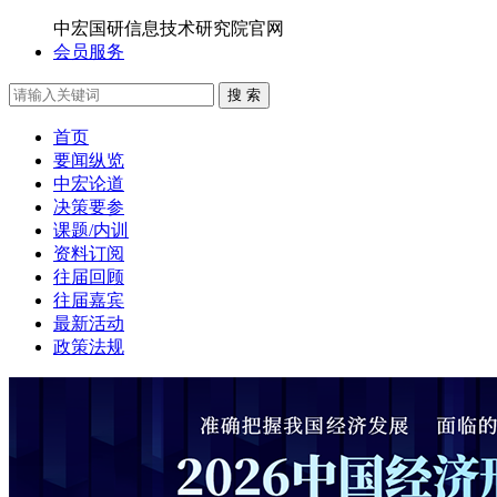
中宏国研信息技术研究院官网
会员服务
搜 索
首页
要闻纵览
中宏论道
决策要参
课题/内训
资料订阅
往届回顾
往届嘉宾
最新活动
政策法规