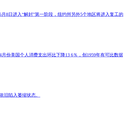
月8日进入“解封”第一阶段，纽约州另外5个地区将进入复工的
份美国个人消费支出环比下降13 6％，创1959年有可比数据
济依旧陷入萎缩状态。