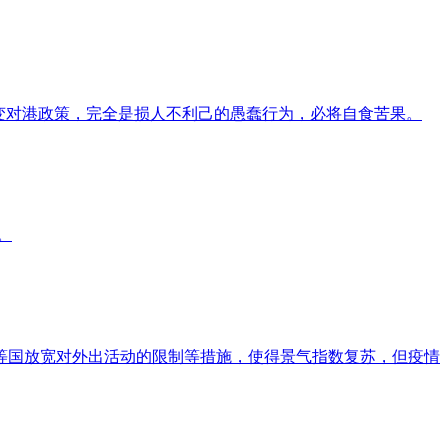
改变对港政策，完全是损人不利己的愚蠢行为，必将自食苦果。
。
英等国放宽对外出活动的限制等措施，使得景气指数复苏，但疫情