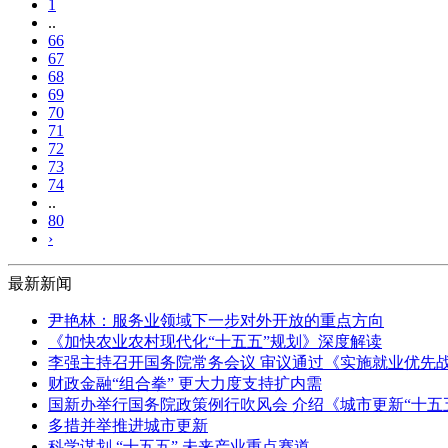
1
..
66
67
68
69
70
71
72
73
74
..
80
›
最新新闻
尹艳林：服务业领域下一步对外开放的重点方向
《加快农业农村现代化“十五五”规划》深度解读
李强主持召开国务院常务会议 审议通过《实施就业优先战
财政金融“组合拳” 更大力度支持扩内需
国新办举行国务院政策例行吹风会 介绍《城市更新“十五
多措并举推进城市更新
科学谋划 “十五五” 未来产业重点赛道