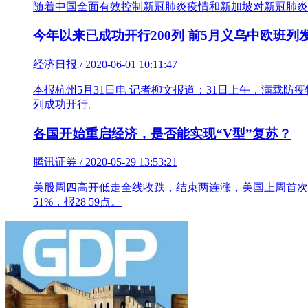
随着中国全面有效控制新冠肺炎疫情和新加坡对新冠肺炎
今年以来已成功开行200列 前5月义乌中欧班列
经济日报 / 2020-06-01 10:11:47
​本报杭州5月31日电 记者柳文报道：31日上午，满载
列成功开行。
各国开始重启经济，是否能实现“V型”复苏？
腾讯证券 / 2020-05-29 13:53:21
美股周四高开低走全线收跌，结束两连涨，美国上周首次申请失
51%，报28 59点。