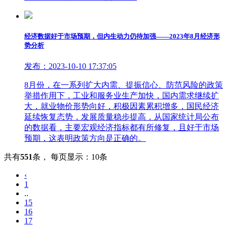
经济数据好于市场预期，但内生动力仍待加强——2023年8月经济形
势分析
发布：2023-10-10 17:37:05
8月份，在一系列扩大内需、提振信心、防范风险的政策
举措作用下，工业和服务业生产加快，国内需求继续扩
大，就业物价形势向好，积极因素累积增多，国民经济
延续恢复态势，发展质量稳步提高，从国家统计局公布
的数据看，主要宏观经济指标都有所修复，且好于市场
预期，这表明政策方向是正确的。
共有
551
条
，
每页显示：10条
‹
1
..
15
16
17