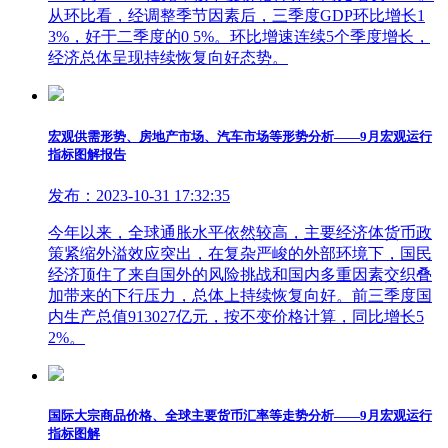
从环比看，经调整季节因素后，三季度GDP环比增长1
3%，好于二季度的0 5%。环比增速连续5个季度增长，
经济总体呈现持续恢复向好态势。
宏观供需形势、房地产市场、汽车市场等形势分析——9月宏观运行
指标图解报告
发布：2023-10-31 17:32:35
今年以来，全球通胀水平依然较高，主要经济体货币政
策紧缩外溢效应突出，在复杂严峻的外部环境下，国民
经济顶住了来自国外的风险挑战和国内多重因素交织叠
加带来的下行压力，总体上持续恢复向好。前三季度国
内生产总值913027亿元，按不变价格计算，同比增长5
2%。
国际大宗商品价格、全球主要货币汇率等走势分析——9月宏观运行
指标图解