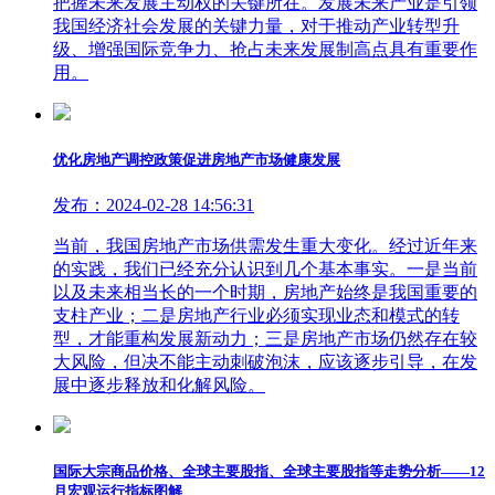
把握未来发展主动权的关键所在。发展未来产业是引领
我国经济社会发展的关键力量，对于推动产业转型升
级、增强国际竞争力、抢占未来发展制高点具有重要作
用。
优化房地产调控政策促进房地产市场健康发展
发布：2024-02-28 14:56:31
当前，我国房地产市场供需发生重大变化。经过近年来
的实践，我们已经充分认识到几个基本事实。一是当前
以及未来相当长的一个时期，房地产始终是我国重要的
支柱产业；二是房地产行业必须实现业态和模式的转
型，才能重构发展新动力；三是房地产市场仍然存在较
大风险，但决不能主动刺破泡沫，应该逐步引导，在发
展中逐步释放和化解风险。
国际大宗商品价格、全球主要股指、全球主要股指等走势分析——12
月宏观运行指标图解