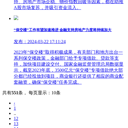
持、房地产市场企稳、物价指数回暖等因素，都在助推
A股市场复苏，并吸引资金流入。
“保交楼”工作有望加速推进 金融支持房地产力度将持续加大
发布：2024-03-22 17:11:24
2023年“保交楼”取得积极成果，有关部门和地方出台一
系列保交楼政策，金融部门给予专项借款、贷款等支
持，加快项目建设交付。国家金融监督管理总局数据显
示，截至2023年底，3500亿元“保交楼”专项借款绝大部
分都已经投放到项目，商业银行还提供了相应的商业配
套融资，确保“保交楼”任务完成。
共有
551
条
，
每页显示：10条
‹
1
..
12
13