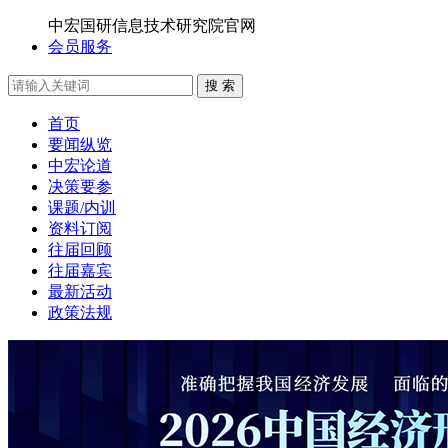
中宏国研信息技术研究院官网
会员服务
搜 索
首页
要闻纵览
中宏论道
决策要参
课题/内训
资料订阅
往届回顾
往届嘉宾
最新活动
政策法规