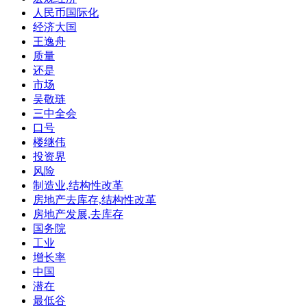
人民币国际化
经济大国
王逸舟
质量
还是
市场
吴敬琏
三中全会
口号
楼继伟
投资界
风险
制造业,结构性改革
房地产去库存,结构性改革
房地产发展,去库存
国务院
工业
增长率
中国
潜在
最低谷