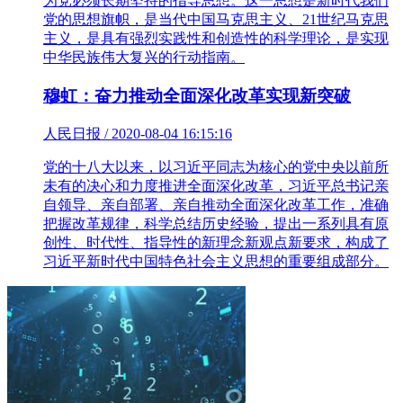
为党必须长期坚持的指导思想。这一思想是新时代我们
党的思想旗帜，是当代中国马克思主义、21世纪马克思
主义，是具有强烈实践性和创造性的科学理论，是实现
中华民族伟大复兴的行动指南。
穆虹：奋力推动全面深化改革实现新突破
人民日报 / 2020-08-04 16:15:16
党的十八大以来，以习近平同志为核心的党中央以前所
未有的决心和力度推进全面深化改革，习近平总书记亲
自领导、亲自部署、亲自推动全面深化改革工作，准确
把握改革规律，科学总结历史经验，提出一系列具有原
创性、时代性、指导性的新理念新观点新要求，构成了
习近平新时代中国特色社会主义思想的重要组成部分。