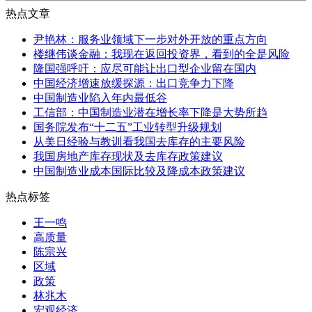
热点文章
尹艳林：服务业领域下一步对外开放的重点方向
楼继伟谈金融：我现在返回投资界，看到的全是风险
隆国强呼吁：应尽可能让出口型企业留在国内
中国经济增速放缓探源：出口竞争力下降
中国制造业陷入年内最低谷
工信部：中国制造业潜在增长率下降是大势所趋
国务院发布“十二五”工业转型升级规划
从美日经验与教训看我国去库存的主要风险
我国房地产库存现状及去库存政策建议
中国制造业成本国际比较及降成本政策建议
热点标签
王一鸣
高质量
陈宗兴
区域
政策
林兆木
宏观经济