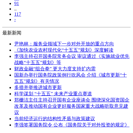
91
..
117
›
最新新闻
尹艳林：服务业领域下一步对外开放的重点方向
《加快农业农村现代化“十五五”规划》深度解读
李强主持召开国务院常务会议 审议通过《实施就业优先
战略“十五五”规划》等
财政金融“组合拳” 更大力度支持扩内需
国新办举行国务院政策例行吹风会 介绍《城市更新“十
五五”规划》有关情况
多措并举推进城市更新
科学谋划 “十五五” 未来产业重点赛道
郑栅洁主任主持召开国有企业座谈会 围绕深化国资国企
改革及推动国有企业更好服务国家重大战略听取意见建
议
当前经济运行的结构性矛盾与政策建议
李强签署国务院令 公布《国务院关于对外投资的规定》