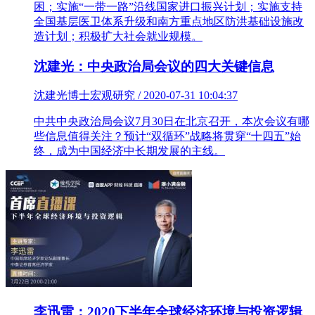
困；实施“一带一路”沿线国家进口振兴计划；实施支持
全国基层医卫体系升级和南方重点地区防洪基础设施改
造计划；积极扩大社会就业规模。
沈建光：中央政治局会议的四大关键信息
沈建光博士宏观研究 / 2020-07-31 10:04:37
中共中央政治局会议7月30日在北京召开，本次会议有哪
些信息值得关注？预计“双循环”战略将贯穿“十四五”始
终，成为中国经济中长期发展的主线。
李迅雷：2020下半年全球经济环境与投资逻辑