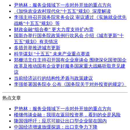
尹艳林：服务业领域下一步对外开放的重点方向
《加快农业农村现代化“十五五”规划》深度解读
李强主持召开国务院常务会议 审议通过《实施就业优先
战略“十五五”规划》等
财政金融“组合拳” 更大力度支持扩内需
国新办举行国务院政策例行吹风会 介绍《城市更新“十
五五”规划》有关情况
多措并举推进城市更新
科学谋划 “十五五” 未来产业重点赛道
郑栅洁主任主持召开国有企业座谈会 围绕深化国资国企
改革及推动国有企业更好服务国家重大战略听取意见建
议
当前经济运行的结构性矛盾与政策建议
李强签署国务院令 公布《国务院关于对外投资的规定》
热点文章
尹艳林：服务业领域下一步对外开放的重点方向
楼继伟谈金融：我现在返回投资界，看到的全是风险
隆国强呼吁：应尽可能让出口型企业留在国内
中国经济增速放缓探源：出口竞争力下降