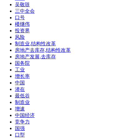
吴敬琏
三中全会
口号
楼继伟
投资界
风险
制造业,结构性改革
房地产去库存,结构性改革
房地产发展,去库存
国务院
工业
增长率
中国
潜在
最低谷
制造业
增速
中国经济
竞争力
国强
口型