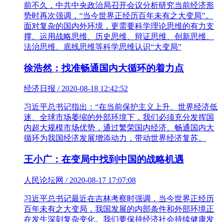
前不久，中共中央政治局召开会议分析研究当前经济形
势时再次强调，“当今世界正经历百年未有之大变局”。
面对复杂的国内外环境，更需要科学理论思维的有力支
撑。运用战略思维、历史思维、辩证思维、创新思维、
法治思维、底线思维等科学思维认识“大变局”
徐浩然：找准畅通国内大循环的着力点
经济日报 / 2020-08-18 12:42:52
习近平总书记指出：“在当前保护主义上升、世界经济低
迷、全球市场萎缩的外部环境下，我们必须充分发挥国
内超大规模市场优势，通过繁荣国内经济、畅通国内大
循环为我国经济发展增添动力，带动世界经济复苏。
王小广：在变局中找到中国的战略机遇
人民论坛网 / 2020-08-17 17:07:08
习近平总书记最近在吉林考察时强调，当今世界正经历
百年未有之大变局，我国发展的内部条件和外部环境正
在发生深刻复杂变化。我们要保持经济社会持续健康发