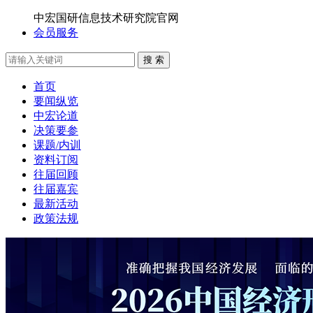
中宏国研信息技术研究院官网
会员服务
搜 索
首页
要闻纵览
中宏论道
决策要参
课题/内训
资料订阅
往届回顾
往届嘉宾
最新活动
政策法规