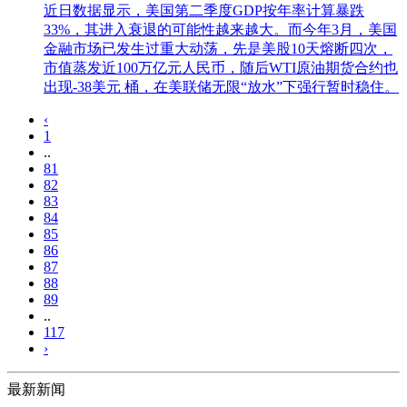
近日数据显示，美国第二季度GDP按年率计算暴跌
33%，其进入衰退的可能性越来越大。而今年3月，美国
金融市场已发生过重大动荡，先是美股10天熔断四次，
市值蒸发近100万亿元人民币，随后WTI原油期货合约也
出现-38美元 桶，在美联储无限“放水”下强行暂时稳住。
‹
1
..
81
82
83
84
85
86
87
88
89
..
117
›
最新新闻