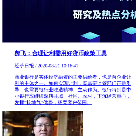
郝飞：合理让利需用好货币政策工具
经济日报 / 2020-08-21 10:16:41
商业银行是实体经济融资的主要供给者，也是向企业让
利的主体之一。如何实现让利，既需要监管部门正确引
导，也需要银行业吃透精神、主动作为。银行特别是中
小银行应继续深耕县域、社区、农村，下沉经营重心，
发挥“接地气”优势，拓宽客户范围。