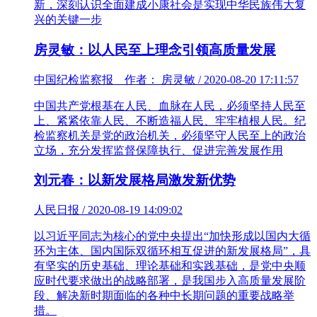
新，深刻认识全面建成小康社会是实现中华民族伟大复
兴的关键一步
房灵敏：以人民至上理念引领高质量发展
中国纪检监察报 作者： 房灵敏 / 2020-08-20 17:11:57
中国共产党根基在人民、血脉在人民，必须坚持人民至
上、紧紧依靠人民、不断造福人民、牢牢植根人民。纪
检监察机关是党的政治机关，必须坚守人民至上的政治
立场，充分发挥监督保障执行、促进完善发展作用
刘元春：以新发展格局激发新优势
人民日报 / 2020-08-19 14:09:02
以习近平同志为核心的党中央提出“加快形成以国内大循
环为主体、国内国际双循环相互促进的新发展格局”，具
有坚实的历史基础、理论基础和实践基础，是党中央顺
应时代要求做出的战略部署，是我国步入高质量发展阶
段、解决新时期面临的各种中长期问题的重要战略举
措。