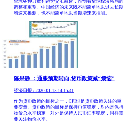
全球各种力量和趋势交汇融合，推动着全球经济格局的
调整和重塑。中国经济的未来既不能简单地以过去长期
增速来推测，也不能简单地以当期增速来推测。
陈果静 ：通胀预期转向,货币政策减“烦恼”
经济日报 / 2020-01-13 14:15:41
作为货币政策的目标之一，CPI也是货币政策关注的重
要变量。货币政策的目标是保持币值稳定，对内是保持
物价总水平稳定，对外是保持人民币汇率稳定，同样需
要关注物价水平。