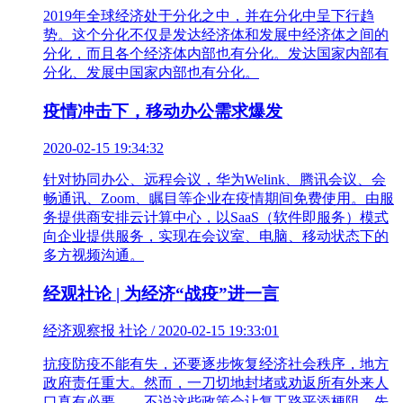
2019年全球经济处于分化之中，并在分化中呈下行趋
势。这个分化不仅是发达经济体和发展中经济体之间的
分化，而且各个经济体内部也有分化。发达国家内部有
分化、发展中国家内部也有分化。
疫情冲击下，移动办公需求爆发
2020-02-15 19:34:32
针对协同办公、远程会议，华为Welink、腾讯会议、会
畅通讯、Zoom、瞩目等企业在疫情期间免费使用。由服
务提供商安排云计算中心，以SaaS（软件即服务）模式
向企业提供服务，实现在会议室、电脑、移动状态下的
多方视频沟通。
经观社论 | 为经济“战疫”进一言
经济观察报 社论 / 2020-02-15 19:33:01
抗疫防疫不能有失，还要逐步恢复经济社会秩序，地方
政府责任重大。然而，一刀切地封堵或劝返所有外来人
口真有必要——不说这些政策会让复工路平添梗阻，先