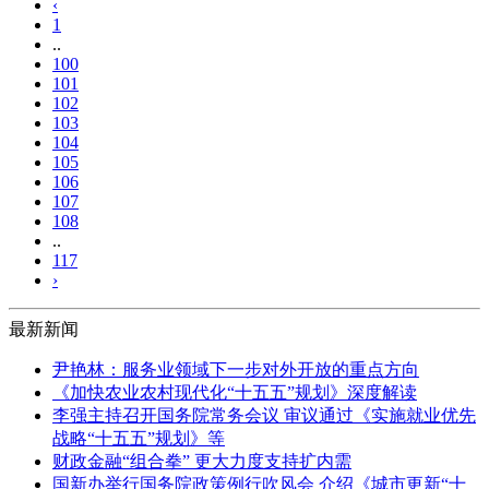
‹
1
..
100
101
102
103
104
105
106
107
108
..
117
›
最新新闻
尹艳林：服务业领域下一步对外开放的重点方向
《加快农业农村现代化“十五五”规划》深度解读
李强主持召开国务院常务会议 审议通过《实施就业优先
战略“十五五”规划》等
财政金融“组合拳” 更大力度支持扩内需
国新办举行国务院政策例行吹风会 介绍《城市更新“十