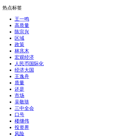
热点标签
王一鸣
高质量
陈宗兴
区域
政策
林兆木
宏观经济
人民币国际化
经济大国
王逸舟
质量
还是
市场
吴敬琏
三中全会
口号
楼继伟
投资界
风险