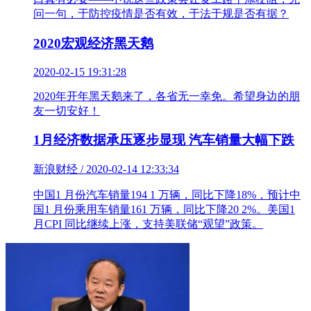
问一句，于防控疫情是否有效，于法于规是否有据？
2020宏观经济黑天鹅
2020-02-15 19:31:28
2020年开年黑天鹅来了，各省无一幸免。希望身边的朋
友一切安好！
1月经济数据承压逐步显现 汽车销量大幅下跌
新浪财经 / 2020-02-14 12:33:34
中国1 月份汽车销量194 1 万辆，同比下降18%，预计中
国1 月份乘用车销量161 万辆，同比下降20 2%。美国1
月CPI 同比继续上涨，支持美联储“观望”政策。