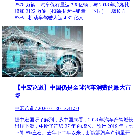
2578 万辆，汽车保有量达 2 6 亿辆，与 2018 年底相比，
增加 2122 万辆（扣除报废注销量， 下同），增长 8
83%；机动车驾驶人达 4 35 亿人
【中宏论道】中国仍是全球汽车消费的最大市
场
中宏论道 / 2020-01-30 13:31:50
据中宏国研了解到，从中国来看，2018 年汽车产销增长
出现下滑，中断了连续 27 年 的增长。预计 2019 年同比
下降 8%左右。去年下半年以来，新能源汽车产销量开