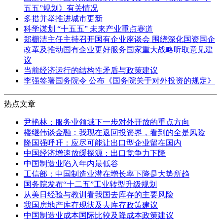
五五”规划》有关情况
多措并举推进城市更新
科学谋划 “十五五” 未来产业重点赛道
郑栅洁主任主持召开国有企业座谈会 围绕深化国资国企
改革及推动国有企业更好服务国家重大战略听取意见建
议
当前经济运行的结构性矛盾与政策建议
李强签署国务院令 公布《国务院关于对外投资的规定》
热点文章
尹艳林：服务业领域下一步对外开放的重点方向
楼继伟谈金融：我现在返回投资界，看到的全是风险
隆国强呼吁：应尽可能让出口型企业留在国内
中国经济增速放缓探源：出口竞争力下降
中国制造业陷入年内最低谷
工信部：中国制造业潜在增长率下降是大势所趋
国务院发布“十二五”工业转型升级规划
从美日经验与教训看我国去库存的主要风险
我国房地产库存现状及去库存政策建议
中国制造业成本国际比较及降成本政策建议