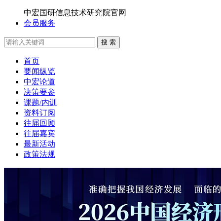
中宏国研信息技术研究院官网
会员服务
搜 索
首页
要闻纵览
中宏论道
决策要参
课题/内训
资料订阅
往届回顾
往届嘉宾
最新活动
政策法规