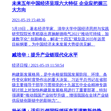
未来五年中国经济呈现六大特征 企业应把握三
大方向
2021-05-19 15:48:36
5月19日，著名经济学家、清华大学中国经济思想与实践
研究院院长李稻葵出席施耐德电气2021“推动可持续，加
速数字化” 创新峰会，解读“十四五”规划及2035年远景
目标纲要，为中国经济未来发展大势提供见解。
臧培华：提升产业链现代化水平
经济日报 / 2021-05-19 11:50:54
构建新发展格局，是中央根据我国发展阶段、环境、条
件变化审时度势作出的重大决策。习近平总书记在省部
级主要领导干部学习贯彻党的十九届五中全会精神专题
研讨班上对加快构建新发展格局进行了重要部署，特别
强调要“推动我国产业转型升级，增强我国在全球产业链
供应链创新链中的影响力”。
杨长湧：适应引领国际循环变革调整新趋势