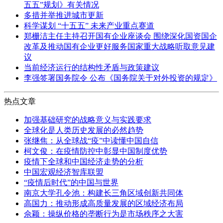
五五”规划》有关情况
多措并举推进城市更新
科学谋划 “十五五” 未来产业重点赛道
郑栅洁主任主持召开国有企业座谈会 围绕深化国资国企
改革及推动国有企业更好服务国家重大战略听取意见建
议
当前经济运行的结构性矛盾与政策建议
李强签署国务院令 公布《国务院关于对外投资的规定》
热点文章
加强基础研究的战略意义与实践要求
全球化是人类历史发展的必然趋势
张继焦：从全球战“疫”中读懂中国自信
柯文俊：在疫情防控中彰显中国制度优势
疫情下全球和中国经济走势的分析
中国宏观经济智库联盟
“疫情后时代”的中国与世界
南京大学孔令池：构建长三角区域创新共同体
高国力：推动形成高质量发展的区域经济布局
佘颖：操纵价格的垄断行为是市场秩序之大害