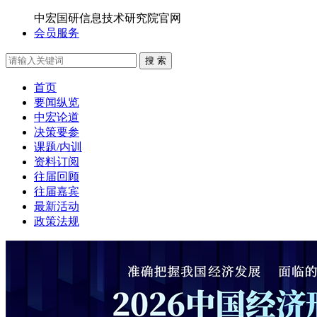
中宏国研信息技术研究院官网
会员服务
搜 索
首页
要闻纵览
中宏论道
决策要参
课题/内训
资料订阅
往届回顾
往届嘉宾
最新活动
政策法规