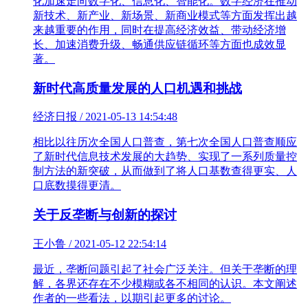
化加速走向数字化、信息化、智能化。数字经济在推动
新技术、新产业、新场景、新商业模式等方面发挥出越
来越重要的作用，同时在提高经济效益、带动经济增
长、加速消费升级、畅通供应链循环等方面也成效显
著。
新时代高质量发展的人口机遇和挑战
经济日报 / 2021-05-13 14:54:48
相比以往历次全国人口普查，第七次全国人口普查顺应
了新时代信息技术发展的大趋势、实现了一系列质量控
制方法的新突破，从而做到了将人口基数查得更实、人
口底数摸得更清。
关于反垄断与创新的探讨
王小鲁 / 2021-05-12 22:54:14
最近，垄断问题引起了社会广泛关注。但关于垄断的理
解，各界还存在不少模糊或各不相同的认识。本文阐述
作者的一些看法，以期引起更多的讨论。