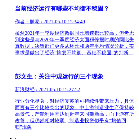
当前经济运行有哪些不均衡不稳固？
作者：滕泰 / 2021-05-10 15:34:49
虽然2021年一季度经济数据同比增速都比较高，但考虑
到这些是与2020年一季度经济大面积停摆时期的同比失
真数据，决策部门更多从环比和两年平均情况分析，实
事求是做出了经济“恢复不均衡、基础不稳固”的判断。
彭文生：关注中观运行的三个现象
新浪财经 / 2021-05-10 15:27:52
行业分化显著，对经济复苏的可持续性带来压力，具体
而言有三个比较突出的现象：中上游制造业生产保持较
高景气，产能利用率达到近年来同期新高，而下游有所
改善，但仍然相对较弱；制造业投资似乎有“均值回
归”现象
‹