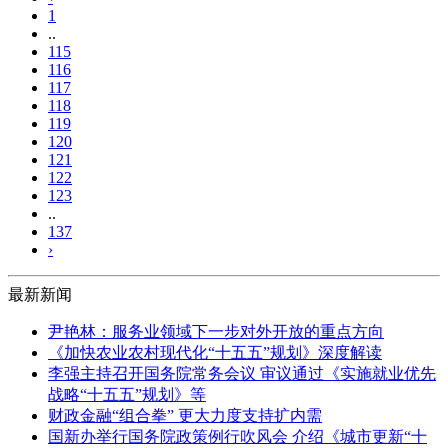
1
..
115
116
117
118
119
120
121
122
123
..
137
›
最新新闻
尹艳林：服务业领域下一步对外开放的重点方向
《加快农业农村现代化“十五五”规划》深度解读
李强主持召开国务院常务会议 审议通过《实施就业优先
战略“十五五”规划》等
财政金融“组合拳” 更大力度支持扩内需
国新办举行国务院政策例行吹风会 介绍《城市更新“十