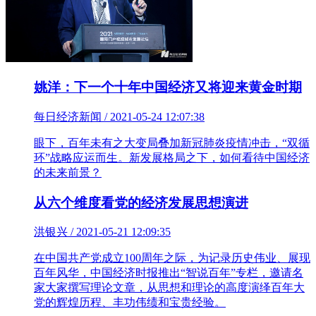
姚洋：下一个十年中国经济又将迎来黄金时期
每日经济新闻 / 2021-05-24 12:07:38
眼下，百年未有之大变局叠加新冠肺炎疫情冲击，“双循
环”战略应运而生。新发展格局之下，如何看待中国经济
的未来前景？
从六个维度看党的经济发展思想演进
洪银兴 / 2021-05-21 12:09:35
在中国共产党成立100周年之际，为记录历史伟业、展现
百年风华，中国经济时报推出“智说百年”专栏，邀请名
家大家撰写理论文章，从思想和理论的高度演绎百年大
党的辉煌历程、丰功伟绩和宝贵经验。