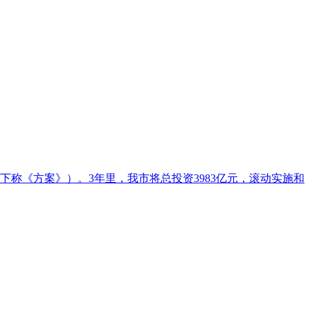
》（下称《方案》）。3年里，我市将总投资3983亿元，滚动实施和