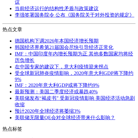
议
当前经济运行的结构性矛盾与政策建议
李强签署国务院令 公布《国务院关于对外投资的规定》
热点文章
德国机构下调2026年本国经济增长预期
韩国经济界希第21届国会尽快引导经济正常化
IMF：中国印度年内增长预期为正 其他多数国家均将经
历负增长
在中国专家的建议下，意大利疫情迎来拐点
受全球新冠肺炎疫情影响，2020年意大利GDP将下降约
9%
IMF：2020年意大利GDP或将下降约9%
最新预测：美国二季度经济或暴跌40%
美联储发布“褐皮书” 受新冠疫情影响 美国经济活动急剧
收缩
预计2020年全球经济将萎缩3%
美联储无限量QE会对全球经济带来什么影响？
热点标签