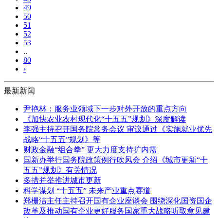
49
50
51
52
53
..
80
›
最新新闻
尹艳林：服务业领域下一步对外开放的重点方向
《加快农业农村现代化“十五五”规划》深度解读
李强主持召开国务院常务会议 审议通过《实施就业优先
战略“十五五”规划》等
财政金融“组合拳” 更大力度支持扩内需
国新办举行国务院政策例行吹风会 介绍《城市更新“十
五五”规划》有关情况
多措并举推进城市更新
科学谋划 “十五五” 未来产业重点赛道
郑栅洁主任主持召开国有企业座谈会 围绕深化国资国企
改革及推动国有企业更好服务国家重大战略听取意见建