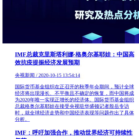
IMF总裁克里斯塔利娜·格奥尔基耶娃：中国高
效抗疫提振经济发展预期
央视新闻 / 2020-10-15 13:54:14
国际货币基金组织在正召开的秋季年会期间，预计全球
经济将出现漫长、不平衡且不确定的恢复，而中国将成
为2020年唯一实现正增长的经济体。国际货币基金组织
总裁格奥尔基耶娃在接受央视驻华盛顿记者殷岳专访
时，就全球经济走势和中国经济表现等问题作出了具体
分析。
IMF：呼吁加强合作，推动世界经济可持续性