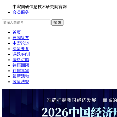
中宏国研信息技术研究院官网
会员服务
搜 索
首页
要闻纵览
中宏论道
决策要参
课题/内训
资料订阅
往届回顾
往届嘉宾
最新活动
政策法规