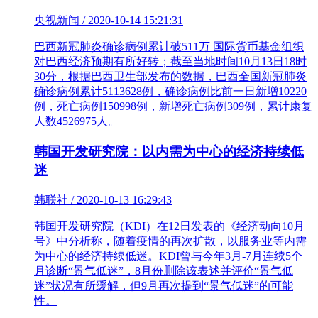
央视新闻 / 2020-10-14 15:21:31
​巴西新冠肺炎确诊病例累计破511万 国际货币基金组织
对巴西经济预期有所好转；截至当地时间10月13日18时
30分，根据巴西卫生部发布的数据，巴西全国新冠肺炎
确诊病例累计5113628例，确诊病例比前一日新增10220
例，死亡病例150998例，新增死亡病例309例，累计康复
人数4526975人。
韩国开发研究院：以内需为中心的经济持续低
迷
韩联社 / 2020-10-13 16:29:43
韩国开发研究院（KDI）在12日发表的《经济动向10月
号》中分析称，随着疫情的再次扩散，以服务业等内需
为中心的经济持续低迷。KDI曾与今年3月-7月连续5个
月诊断“景气低迷”，8月份删除该表述并评价“景气低
迷”状况有所缓解，但9月再次提到“景气低迷”的可能
性。