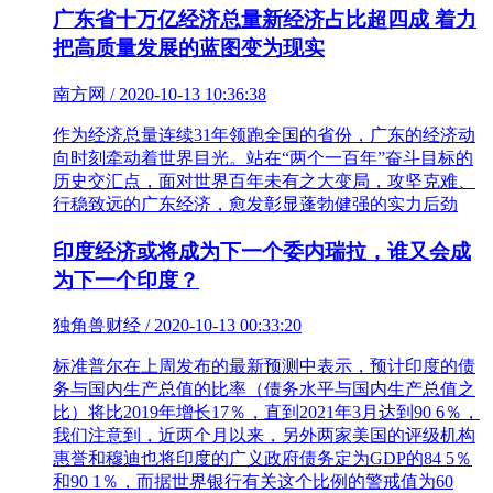
广东省十万亿经济总量新经济占比超四成 着力
把高质量发展的蓝图变为现实
南方网 / 2020-10-13 10:36:38
作为经济总量连续31年领跑全国的省份，广东的经济动
向时刻牵动着世界目光。站在“两个一百年”奋斗目标的
历史交汇点，面对世界百年未有之大变局，攻坚克难、
行稳致远的广东经济，愈发彰显蓬勃健强的实力后劲
印度经济或将成为下一个委内瑞拉，谁又会成
为下一个印度？
独角兽财经 / 2020-10-13 00:33:20
标准普尔在上周发布的最新预测中表示，预计印度的债
务与国内生产总值的比率（债务水平与国内生产总值之
比）将比2019年增长17％，直到2021年3月达到90 6％，
我们注意到，近两个月以来，另外两家美国的评级机构
惠誉和穆迪也将印度的广义政府债务定为GDP的84 5％
和90 1％，而据世界银行有关这个比例的警戒值为60