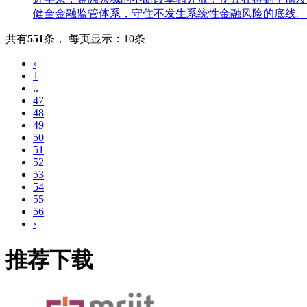
健全金融监管体系，守住不发生系统性金融风险的底线。
共有
551
条
，
每页显示：10条
‹
1
..
47
48
49
50
51
52
53
54
55
56
›
推荐下载