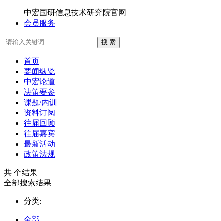
中宏国研信息技术研究院官网
会员服务
搜 索
首页
要闻纵览
中宏论道
决策要参
课题/内训
资料订阅
往届回顾
往届嘉宾
最新活动
政策法规
共
个结果
全部搜索结果
分类:
全部