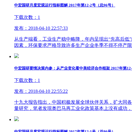
中宏国研月度宏观运行指标图解 2017年第12-2号（总96号）
下载次数：1
发布：2018-04-10 22:57:33
从生产端看，工业生产稳中略降，年内呈现出“先高后低”的
因素，环保要求严格导致许多生产企业冬季不得不停产限
中宏国研要情决策内参：从产业变化看中美经济合作框架 2017年第12-
下载次数：1
发布：2018-04-10 22:55:22
十九大报告指出，中国积极发展全球伙伴关系，扩大同各国
量研究，笔者发现奥巴马再工业化政策基本上没有成功，
中宏国研月度宏观运行指标图解 2017年第12-1号（总96号）