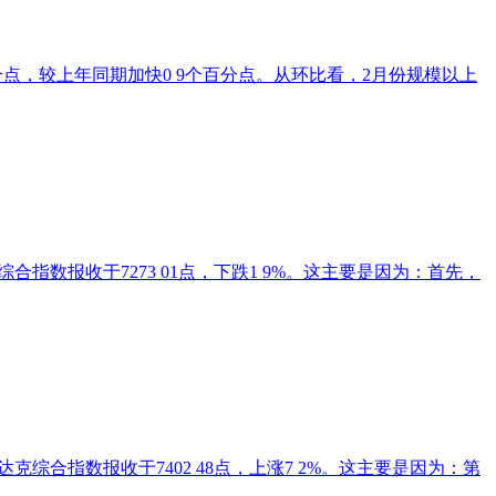
分点，较上年同期加快0 9个百分点。从环比看，2月份规模以上
综合指数报收于7273 01点，下跌1 9%。这主要是因为：首先，
斯达克综合指数报收于7402 48点，上涨7 2%。这主要是因为：第