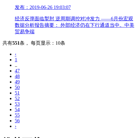
发布：2019-06-26 19:03:07
经济反弹面临掣肘 逆周期调控对冲发力 ——6月份宏观
数据分析报告摘要： 外部经济仍在下行通道当中。中美
贸易争端
共有
551
条
，
每页显示：10条
‹
1
..
47
48
49
50
51
52
53
54
55
56
›