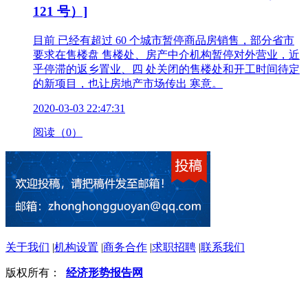
121 号）]
目前 已经有超过 60 个城市暂停商品房销售，部分省市
要求在售楼盘 售楼处、房产中介机构暂停对外营业，近
乎停滞的返乡置业、四 处关闭的售楼处和开工时间待定
的新项目，也让房地产市场传出 寒意。
2020-03-03 22:47:31
阅读（0）
关于我们
|
机构设置
|
商务合作
|
求职招聘
|
联系我们
版权所有：
经济形势报告网