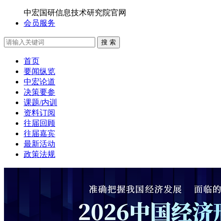
中宏国研信息技术研究院官网
会员服务
搜 索
首页
要闻纵览
中宏论道
决策要参
课题/内训
资料订阅
往届回顾
往届嘉宾
最新活动
政策法规