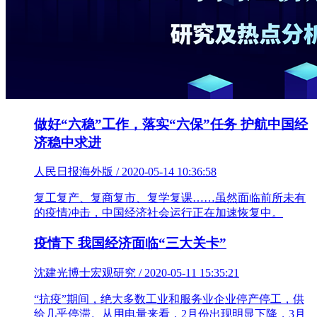
做好“六稳”工作，落实“六保”任务 护航中国经
济稳中求进
人民日报海外版 / 2020-05-14 10:36:58
复工复产、复商复市、复学复课……虽然面临前所未有
的疫情冲击，中国经济社会运行正在加速恢复中。
疫情下 我国经济面临“三大关卡”
沈建光博士宏观研究 / 2020-05-11 15:35:21
“抗疫”期间，绝大多数工业和服务业企业停产停工，供
给几乎停滞。从用电量来看，2月份出现明显下降，3月