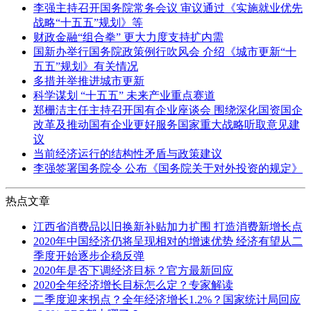
李强主持召开国务院常务会议 审议通过《实施就业优先
战略“十五五”规划》等
财政金融“组合拳” 更大力度支持扩内需
国新办举行国务院政策例行吹风会 介绍《城市更新“十
五五”规划》有关情况
多措并举推进城市更新
科学谋划 “十五五” 未来产业重点赛道
郑栅洁主任主持召开国有企业座谈会 围绕深化国资国企
改革及推动国有企业更好服务国家重大战略听取意见建
议
当前经济运行的结构性矛盾与政策建议
李强签署国务院令 公布《国务院关于对外投资的规定》
热点文章
江西省消费品以旧换新补贴加力扩围 打造消费新增长点
2020年中国经济仍将呈现相对的增速优势 经济有望从二
季度开始逐步企稳反弹
2020年是否下调经济目标？官方最新回应
2020全年经济增长目标怎么定？专家解读
二季度迎来拐点？全年经济增长1.2%？国家统计局回应