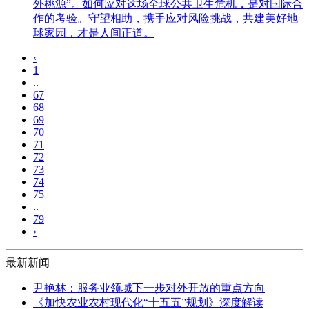
外桃源”。如何应对这场全球公共卫生危机，是对国际合
作的考验。守望相助，携手应对风险挑战，共建美好地
球家园，才是人间正道。
‹
1
..
67
68
69
70
71
72
73
74
75
..
79
›
最新新闻
尹艳林：服务业领域下一步对外开放的重点方向
《加快农业农村现代化“十五五”规划》深度解读