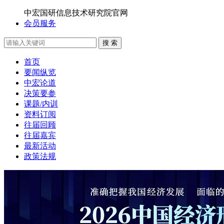
中宏国研信息技术研究院官网
会员服务
搜 索
首页
要闻纵览
中宏论道
决策要参
课题/内训
资料订阅
往届回顾
往届嘉宾
最新活动
政策法规