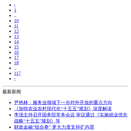
‹
1
..
10
11
12
13
14
15
16
17
18
..
117
›
最新新闻
尹艳林：服务业领域下一步对外开放的重点方向
《加快农业农村现代化“十五五”规划》深度解读
李强主持召开国务院常务会议 审议通过《实施就业优先
战略“十五五”规划》等
财政金融“组合拳” 更大力度支持扩内需