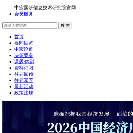
中宏国研信息技术研究院官网
会员服务
搜 索
首页
要闻纵览
中宏论道
决策要参
课题/内训
资料订阅
往届回顾
往届嘉宾
最新活动
政策法规