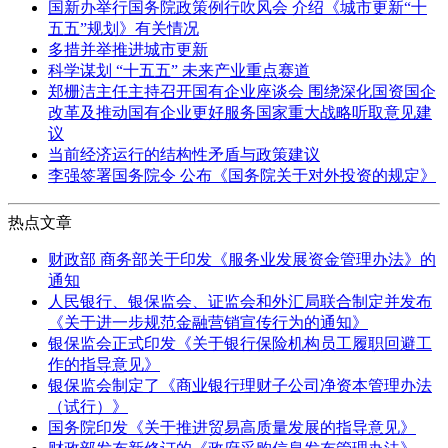
国新办举行国务院政策例行吹风会 介绍《城市更新“十
五五”规划》有关情况
多措并举推进城市更新
科学谋划 “十五五” 未来产业重点赛道
郑栅洁主任主持召开国有企业座谈会 围绕深化国资国企
改革及推动国有企业更好服务国家重大战略听取意见建
议
当前经济运行的结构性矛盾与政策建议
李强签署国务院令 公布《国务院关于对外投资的规定》
热点文章
财政部 商务部关于印发《服务业发展资金管理办法》的
通知
人民银行、银保监会、证监会和外汇局联合制定并发布
《关于进一步规范金融营销宣传行为的通知》
银保监会正式印发《关于银行保险机构员工履职回避工
作的指导意见》
银保监会制定了《商业银行理财子公司净资本管理办法
（试行）》
国务院印发《关于推进贸易高质量发展的指导意见》