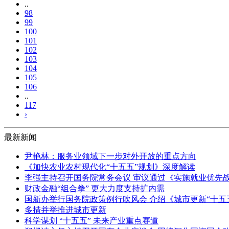
..
98
99
100
101
102
103
104
105
106
..
117
›
最新新闻
尹艳林：服务业领域下一步对外开放的重点方向
《加快农业农村现代化“十五五”规划》深度解读
李强主持召开国务院常务会议 审议通过《实施就业优先战
财政金融“组合拳” 更大力度支持扩内需
国新办举行国务院政策例行吹风会 介绍《城市更新“十五
多措并举推进城市更新
科学谋划 “十五五” 未来产业重点赛道