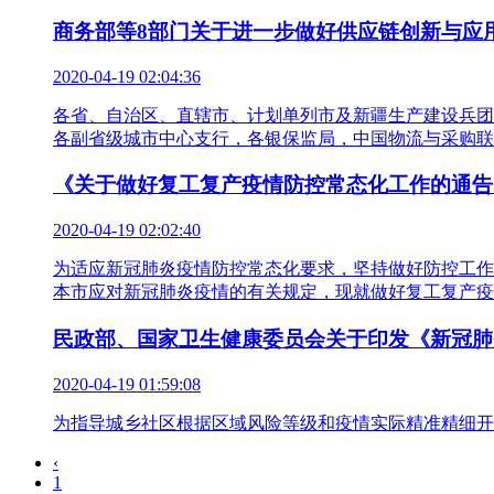
商务部等8部门关于进一步做好供应链创新与应
2020-04-19 02:04:36
各省、自治区、直辖市、计划单列市及新疆生产建设兵团
各副省级城市中心支行，各银保监局，中国物流与采购联
《关于做好复工复产疫情防控常态化工作的通告 》
2020-04-19 02:02:40
为适应新冠肺炎疫情防控常态化要求，坚持做好防控工作
本市应对新冠肺炎疫情的有关规定，现就做好复工复产疫
民政部、国家卫生健康委员会关于印发《新冠肺炎
2020-04-19 01:59:08
为指导城乡社区根据区域风险等级和疫情实际精准精细开
‹
1