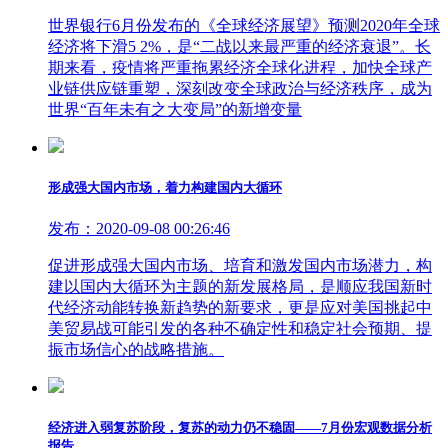
世界银行6月份发布的《全球经济展望》预测2020年全球
经济将下滑5 2%，是“二战以来最严重的经济衰退”。长
期来看，疫情将严重拖累经济全球化进程，加快全球产
业链供应链重塑，深刻改变全球政治与经济秩序，成为
世界“百年未有之大变局”的新增变量
形成强大国内市场，着力构建国内大循环
发布：2020-09-08 00:26:46
促进形成强大国内市场、培育和激发国内市场潜力，构
建以国内大循环为主题的新发展格局，是顺应我国新时
代经济动能转换新趋势的新要求，更是应对美国挑起中
美贸易战可能引发的各种不确定性和稳定社会预期、提
振市场信心的战略措施。
经济进入弱复苏阶段，复苏的动力仍不稳固——7月份宏观数据分析
报告