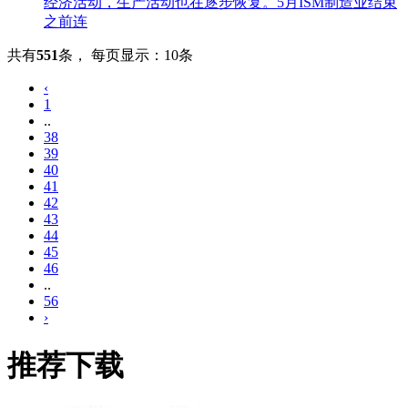
经济活动，生产活动也在逐步恢复。5月ISM制造业结束
之前连
共有
551
条
，
每页显示：10条
‹
1
..
38
39
40
41
42
43
44
45
46
..
56
›
推荐下载