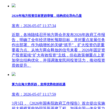
2026年地方投资目标更趋审慎，结构优化导向凸显
发布：2026-05-07 11:37:34
近期，各地陆续召开地方两会并发布2026年政府工作报
告，明确了全年经济增长预期目标，并对重点发展任务
作出部署。作为稳增长的关键“抓手”，扩大投资仍是重
要着力点。从地方两会释放的信号来看，2026年固定资
产投资延续“扩大有效投资”主线，但在政策侧重点上更
加突出结构优化，并强调激发民间投资活力，推动投资
质效提升。
算力出海大势所趋，发挥优势抢抓机遇
发布：2026-05-07 11:17:59
3月5日，《2026年国务院政府工作报告》首次提出实施
超大规模算电协同等新基建工程，加强全国一体化算力