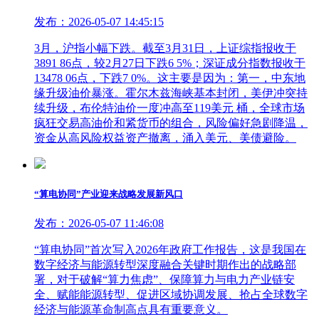
发布：2026-05-07 14:45:15
3月，沪指小幅下跌。截至3月31日，上证综指报收于
3891 86点，较2月27日下跌6 5%；深证成分指数报收于
13478 06点，下跌7 0%。这主要是因为：第一，中东地
缘升级油价暴涨。霍尔木兹海峡基本封闭，美伊冲突持
续升级，布伦特油价一度冲高至119美元 桶，全球市场
疯狂交易高油价和紧货币的组合，风险偏好急剧降温，
资金从高风险权益资产撤离，涌入美元、美债避险。
“算电协同”产业迎来战略发展新风口
发布：2026-05-07 11:46:08
“算电协同”首次写入2026年政府工作报告，这是我国在
数字经济与能源转型深度融合关键时期作出的战略部
署，对于破解“算力焦虑”、保障算力与电力产业链安
全、赋能能源转型、促进区域协调发展、抢占全球数字
经济与能源革命制高点具有重要意义。